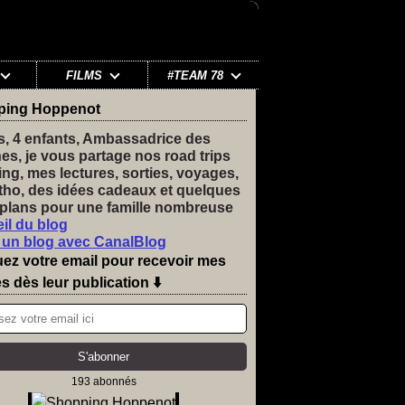
FILMS
#TEAM 78
ping Hoppenot
s, 4 enfants, Ambassadrice des
nes, je vous partage nos road trips
ng, mes lectures, sorties, voyages,
tho, des idées cadeaux et quelques
plans pour une famille nombreuse
il du blog
 un blog avec CanalBlog
uez votre email pour recevoir mes
es dès leur publication ⬇️
193 abonnés