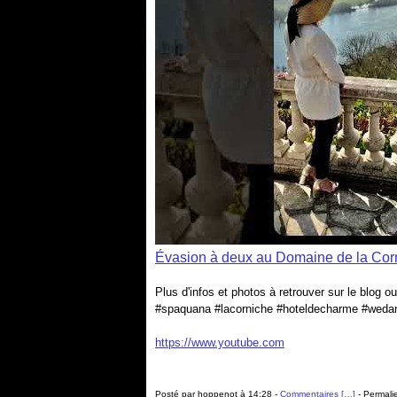
Évasion à deux au Domaine de la Corn
Plus d'infos et photos à retrouver sur le blog
#spaquana #lacorniche #hoteldecharme #wedan
https://www.youtube.com
Posté par hoppenot à 14:28 -
Commentaires [
…
]
- Permalie