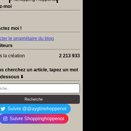
z-moi
ctez moi !
ter le propriétaire du blog
iteurs
 la création
2 213 933
us cherchez un article, tapez un mot
-dessous ⬇️
Suivre @@ayglinehoppenot
Suivre Shoppinghoppenot