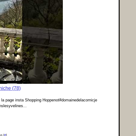
iche (78)
 ou la page insta Shopping Hoppenot#domainedelacornicje
slesyvelines...
n [
#
]