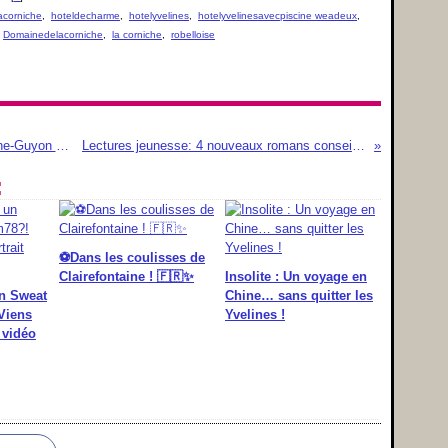
acorniche
,
hoteldecharme
,
hotelyvelines
,
hotelyvelinesavecpiscine weadeux
,
,
Domainedelacorniche
,
la corniche
,
robelloise
Retour sur notre visite du château de la Roche-Guyon aux portes du 78 (Vidéo)
Lectures jeunesse: 4 nouveaux romans conseillés pour vos 9/12 ans
:
⚽️Dans les coulisses de
Clairefontaine ! 🇫🇷✨
Insolite : Un voyage en
un Sweat
Chine… sans quitter les
Viens
Yvelines !
 vidéo