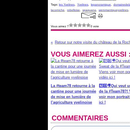
Tags:
les Yvelines
,
Yvelines
,
lepanoramique
,
domainedel
lacorniche
,
robelloise
,
spaquana
,
weromantiqueyvelines
Vous aimez ?
0 vote
VOUS AIMEREZ AUSSI 
La #team78 retourne à la
7️⃣8️⃣🎥Qui veut 
cantine pour une journée
de la #Team78?! 
de mise en lumière de
voir mon portrait
l’agriculture yvelinoise
ici !
COMMENTAIRES