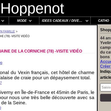
MODE
IDÉES CADEAUX / DIVERS
CATHO
Shop
EN FAMILLE
>
 (78) -VISITE VIDÉO
44 an
Yveli
campi
NE DE LA CORNICHE (78) -VISITE VIDÉO
du ca
bons 
Accue
Créer
Indiq
ional du Vexin français, cet hôtel de charme
falaise de craie pour un dépaysement total.
articl
verny en Île-de-France et 45min de Paris, le
our nous une très belle découverte avec sa
 de la Seine.