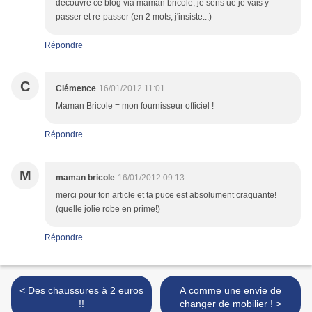
découvre ce blog via maman bricole, je sens ue je vais y
passer et re-passer (en 2 mots, j'insiste...)
Répondre
C
Clémence
16/01/2012 11:01
Maman Bricole = mon fournisseur officiel !
Répondre
M
maman bricole
16/01/2012 09:13
merci pour ton article et ta puce est absolument craquante!
(quelle jolie robe en prime!)
Répondre
< Des chaussures à 2 euros
A comme une envie de
!!
changer de mobilier ! >