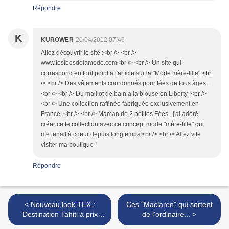
Répondre
K
KUROWER
20/04/2012 07:46
Allez découvrir le site :<br /> <br />
www.lesfeesdelamode.com<br /> <br /> Un site qui
correspond en tout point à l'article sur la "Mode mère-fille".<br
/> <br /> Des vêtements coordonnés pour fées de tous âges .
<br /> <br /> Du maillot de bain à la blouse en Liberty !<br />
<br /> Une collection raffinée fabriquée exclusivement en
France .<br /> <br /> Maman de 2 petites Fées , j'ai adoré
créer cette collection avec ce concept mode "mère-fille" qui
me tenait à coeur depuis longtemps!<br /> <br /> Allez vite
visiter ma boutique !
Répondre
< Nouveau look TEX :
Ces "Maclaren" qui sortent
Destination Tahiti à prix
de l'ordinaire... >
minis !