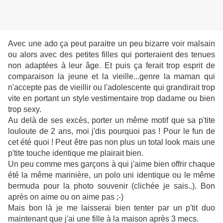
Avec une ado ça peut paraitre un peu bizarre voir malsain
ou alors avec des petites filles qui porteraient des tenues
non adaptées à leur âge. Et puis ça ferait trop esprit de
comparaison la jeune et la vieille...genre la maman qui
n'accepte pas de vieillir ou l'adolescente qui grandirait trop
vite en portant un style vestimentaire trop dadame ou bien
trop sexy.
Au delà de ses excès, porter un même motif que sa p'tite
louloute de 2 ans, moi j'dis pourquoi pas ! Pour le fun de
cet été quoi ! Peut être pas non plus un total look mais une
p'tite touche identique me plairait bien.
Un peu comme mes garçons à qui j'aime bien offrir chaque
été la même marinière, un polo uni identique ou le même
bermuda pour la photo souvenir (clichée je sais..). Bon
après on aime ou on aime pas ;-)
Mais bon là je me laisserai bien tenter par un p'tit duo
maintenant que j'ai une fille à la maison après 3 mecs.