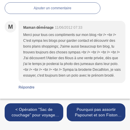
Ajouter un commentaire
M
Maman déménage
11/06/2012 07:33
Merci pour tous ces compliments sur mon blog.<br /> <br />
C'est sympa les blogs pour garder contact et découvrir des
bons plans shoppings; J'aime aussi beaucoup ton blog, tu
trouves toujours des choses sympas.<br /> <br /> <br /> <br />
J'ai découvert l'Atelier des filous à une vente privée, dès que
j'ai le temps je posterai la photo des jumeaux dans leur polo.
<br /> <br /> <br /> <br /> Sympa la broderie Decathlon, je vais
essayer, c'est toujours bien un polo avec le prénom brodé.
Répondre
< Opération "Sac de
Pourquoi pas assortir
couchage" pour voyager
Papounet et son Fiston
"pratique" !
pour la fête des Pères
?...Idée cadeau ! >