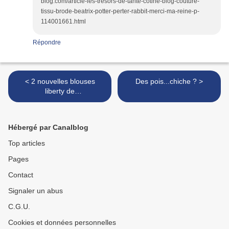
blog.com/article-les-tresors-de-tante-cotine-blog-couture-
tissu-brode-beatrix-potter-perter-rabbit-merci-ma-reine-p-
114001661.html
Répondre
< 2 nouvelles blouses
Des pois...chiche ? >
liberty de
BLEUPETITSPOIS dans la
garde robe de Miss Sixtine !
Hébergé par Canalblog
Top articles
Pages
Contact
Signaler un abus
C.G.U.
Cookies et données personnelles