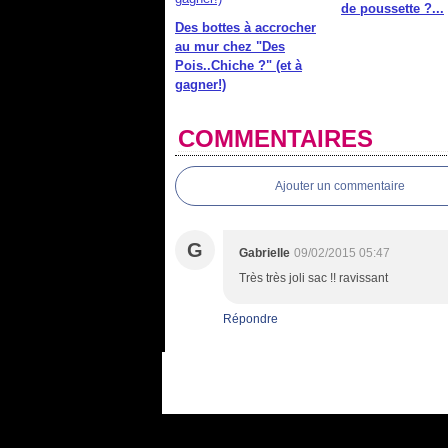
de poussette ?...
Des bottes à accrocher
au mur chez "Des
Pois..Chiche ?" (et à
gagner!)
COMMENTAIRES
Ajouter un commentaire
G
Gabrielle
09/02/2015 05:47
Très très joli sac !! ravissant
Répondre