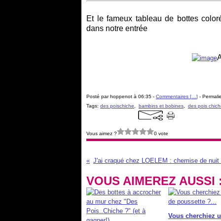
Et le fameux tableau de bottes color
dans notre entrée
A
Posté par hoppenot à 06:35 -
Commentaires [
…
]
- Permalie
Tags:
des poischiche
,
bambins et bobines
,
des pois chic
Vous aimez ?
0 vote
VOUS AIMEREZ AUSSI 
Vous cherchiez u