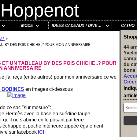
MODE
IDÉES CADEAUX / DIVERS
CATHO
Shop
AME
>
AU BY DES POIS CHICHE..? POUR MON ANNIVERSAIRE
44 an
Yveli
campi
 ET UN TABLEAU BY DES POIS CHICHE..? POUR
du ca
N ANNIVERSAIRE
bons 
Accue
ue j'ai reçu (entre autres) pour mon anniversaire ce we
Créer
Indiq
 BOBINES
en images ci-dessous
articl
de ce sac "sur mesure":
uge Hermès avec la base en suédine taupe.
 qu'il ne s'abime en le posant par terre
e s'échappe et poche intérieure zippée également
ivre sur facebook
ICI