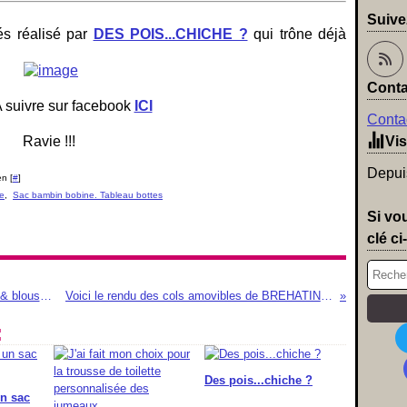
Suive
és réalisé par
DES POIS...CHICHE ?
qui trône déjà
Conta
 suivre sur facebook
ICI
Contac
Ravie !!!
Vis
Depuis
n [
#
]
he
,
Sac bambin bobine. Tableau bottes
Si vo
clé ci
J'ai craqué chez LOELEM : chemise de nuit & blouse pour Sixtine
Voici le rendu des cols amovibles de BREHATINE sur Sixtine
:
Des pois...chiche ?
n sac