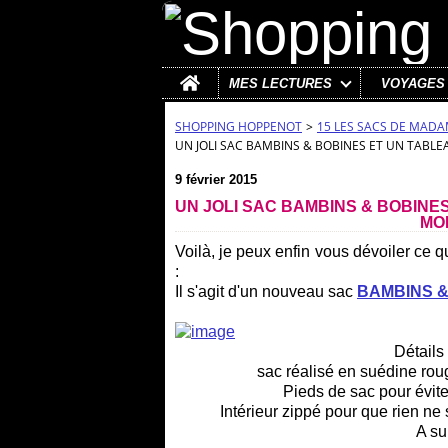
Home
MES LECTURES
VOYAGES
SHOPPING HOPPENOT
>
15 LES SACS DE MAD
UN JOLI SAC BAMBINS & BOBINES ET UN TABLE
9 février 2015
UN JOLI SAC BAMBINS & BOBINES
MO
Voilà, je peux enfin vous dévoiler ce q
:
Il s'agit d'un nouveau sac
BAMBINS &
Détails 
sac réalisé en suédine ro
Pieds de sac pour éviter
Intérieur zippé pour que rien n
A su