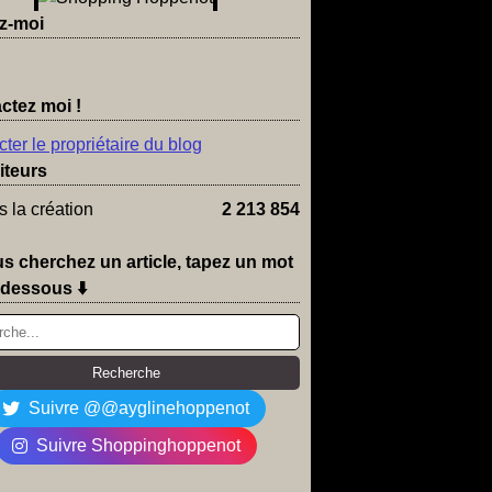
z-moi
ctez moi !
ter le propriétaire du blog
iteurs
 la création
2 213 854
us cherchez un article, tapez un mot
-dessous ⬇️
Suivre @@ayglinehoppenot
Suivre Shoppinghoppenot