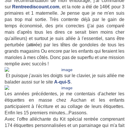
Sur recommandation de mon entourage, j'ai commandé
sur
Rentreediscount.com
, et la note a été de
146€ pour 3
primaires et 1 maternelle. Je pense que je ne m'en suis
pas trop mal sortie. Très contente déjà par le gain de
temps économisé, des prix correctes (j'ai pas comparé
mais d'après tous les dires ce serait bien moins cher
qu'ailleurs) et surtout je suis allée à l'essentiel, sans être
perturbée (
attirée
) par les têtes de gondoles de tous les
grands magasins Ou encore par les enfants qui feraient les
marioles à mes côtés. Donc pas de superflu et une mission
remplie avec succès !
Et puisque j'avais les doigts sur le clavier, je suis allée me
balader aussi sur le site
A-qui-S
.
Les années précédentes, je me contentais d'acheter les
étiquettes en masse chez Auchan et les enfants
participaient à l'écriture et au collage de leurs étiquettes.
Enfin les 15 premiers minutes...Passons.
Avec l'offre alléchante du Kit spécial rentrée comprenant
174 étiquettes personnalisées et un parrainage qui m'a fait