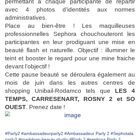
permettant à chaque participante de repartir
avec 4 photos d’identités aux normes
administratives.
Place au bien-être ! Les maquilleuses
professionnelles Sephora chouchouteront les
participantes en leur prodiguant une mise en
beauté flash et naturelle. Objectif : illuminer le
teint et booster le regard pour une mine fraiche
devant l’objectif !
Cette pause beauté se déroulera également au
mois de juin dans les autres centres de
shopping Unibail-Rodamco tels que
LES 4
TEMPS, CARRESENART, ROSNY 2 et SO
OUEST
. Prenez date !
#Parly2
#ambassadeurparly2
#Ambassadeur Parly 2
#Sephotata
parly2
#roadshow beauty studio
#Parly 2
#sephora Parly 2