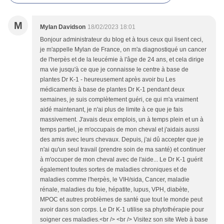
M
Mylan Davidson
18/02/2023 18:01
Bonjour administrateur du blog et à tous ceux qui lisent ceci,
je m'appelle Mylan de France, on m'a diagnostiqué un cancer
de l'herpès et de la leucémie à l'âge de 24 ans, et cela dirige
ma vie jusqu'à ce que je connaisse le centre à base de
plantes Dr K-1 - heureusement après avoir bu Les
médicaments à base de plantes Dr K-1 pendant deux
semaines, je suis complètement guéri, ce qui m'a vraiment
aidé maintenant, je n'ai plus de limite à ce que je fais
massivement. J'avais deux emplois, un à temps plein et un à
temps partiel, je m'occupais de mon cheval et j'aidais aussi
des amis avec leurs chevaux. Depuis, j'ai dû accepter que je
n'ai qu'un seul travail (prendre soin de ma santé) et continuer
à m'occuper de mon cheval avec de l'aide... Le Dr K-1 guérit
également toutes sortes de maladies chroniques et de
maladies comme l'herpès, le VIH/sida, Cancer, maladie
rénale, maladies du foie, hépatite, lupus, VPH, diabète,
MPOC et autres problèmes de santé que tout le monde peut
avoir dans son corps. Le Dr K-1 utilise sa phytothérapie pour
soigner ces maladies.<br /> <br /> Visitez son site Web à base