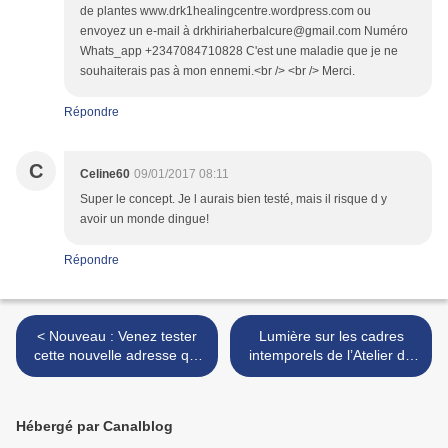
de plantes www.drk1healingcentre.wordpress.com ou
envoyez un e-mail à drkhiriaherbalcure@gmail.com Numéro
Whats_app +2347084710828 C'est une maladie que je ne
souhaiterais pas à mon ennemi.<br /> <br /> Merci.
Répondre
C
Celine60
09/01/2017 08:11
Super le concept. Je l aurais bien testé, mais il risque d y
avoir un monde dingue!
Répondre
< Nouveau : Venez tester
Lumière sur les cadres
cette nouvelle adresse qui
intemporels de l’Atelier de
devrait ravir vos papilles et
Rosbo + cadeau inside ! >
satisfera les palais les plus
exigeants !
Hébergé par Canalblog