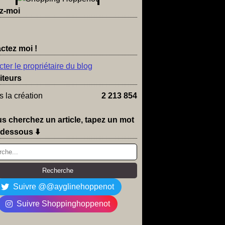
z-moi
ctez moi !
ter le propriétaire du blog
iteurs
 la création
2 213 854
us cherchez un article, tapez un mot
-dessous ⬇️
Suivre @@ayglinehoppenot
Suivre Shoppinghoppenot