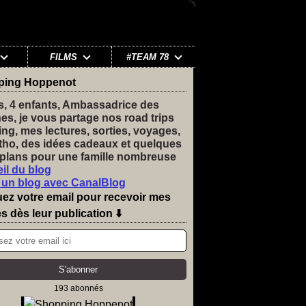
FILMS
#TEAM 78
ping Hoppenot
s, 4 enfants, Ambassadrice des
nes, je vous partage nos road trips
ng, mes lectures, sorties, voyages,
tho, des idées cadeaux et quelques
plans pour une famille nombreuse
il du blog
 un blog avec CanalBlog
uez votre email pour recevoir mes
es dès leur publication ⬇️
193 abonnés