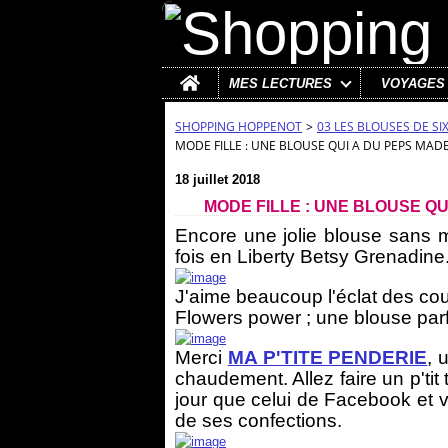
Home
MES LECTURES
VOYAGES
SHOPPING HOPPENOT
>
03 LES BLOUSES DE SIXT
MODE FILLE : UNE BLOUSE QUI A DU PEPS MADE 
18 juillet 2018
MODE FILLE : UNE BLOUSE QUI
Encore une jolie blouse sans m
fois en Liberty Betsy Grenadine
J'aime beaucoup l'éclat des coule
Flowers power ; une blouse parfa
Merci
MA P'TITE PENDERIE
, 
chaudement. Allez faire un p'tit
jour que celui de Facebook et v
de ses confections.