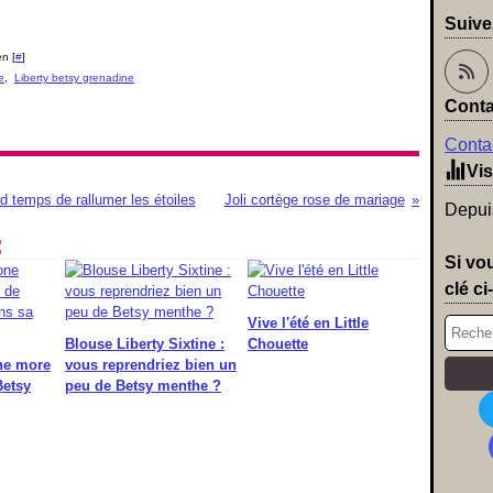
Suive
n [
#
]
e
,
Liberty betsy grenadine
Conta
Contac
Vis
and temps de rallumer les étoiles
Joli cortège rose de mariage
Depuis
:
Si vo
clé ci
Vive l'été en Little
Blouse Liberty Sixtine :
Chouette
ne more
vous reprendriez bien un
Betsy
peu de Betsy menthe ?