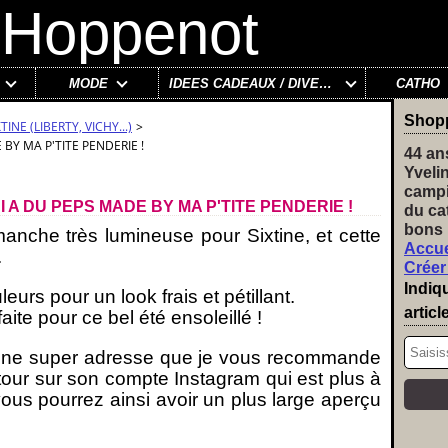
MODE
IDÉES CADEAUX / DIVERS
CATHO
Shop
INE (LIBERTY, VICHY...)
>
BY MA P'TITE PENDERIE !
44 an
Yveli
campi
 A DU PEPS MADE BY MA P'TITE PENDERIE !
du ca
bons 
anche très lumineuse pour Sixtine, et cette
Accue
.
Créer
Indiq
urs pour un look frais et pétillant.
articl
ite pour ce bel été ensoleillé !
une super adresse que je vous recommande
 tour sur son compte Instagram qui est plus à
ous pourrez ainsi avoir un plus large aperçu