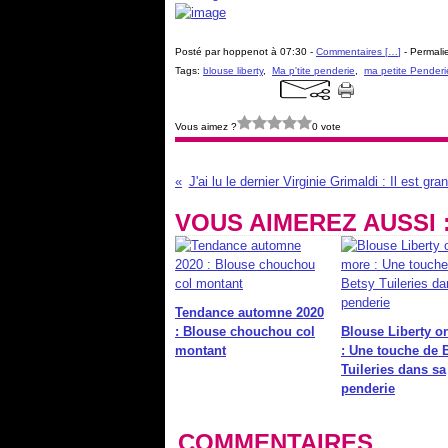
Posté par hoppenot à 07:30 -
Commentaires [
…
]
- Permalie
Tags:
blouse liberty
,
Ma p'tite penderie
,
ma petite Penderi
Vous aimez ?
0 vote
J'ai lu le dernier Virginie Grimaldi : Il est gr
VOUS AIMEREZ AUSSI 
Tendance automne 2020
: Blouse chouchou col
Blouse Liberty o
montant
: Une touche de 
Tuileries dans sa
penderie
COMMENTAIRES