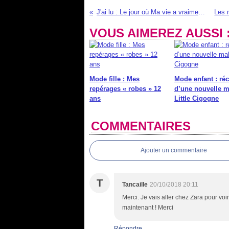
J'ai lu : Le jour où Ma vie a vraiment dérapé - un roman feel good
VOUS AIMEREZ AUSSI 
Mode fille : Mes
Mode enfant : ré
repérages « robes » 12
d’une nouvelle m
ans
Little Cigogne
COMMENTAIRES
Ajouter un commentaire
T
Tancaille
20/10/2018 20:11
Merci. Je vais aller chez Zara pour voi
maintenant ! Merci
Répondre