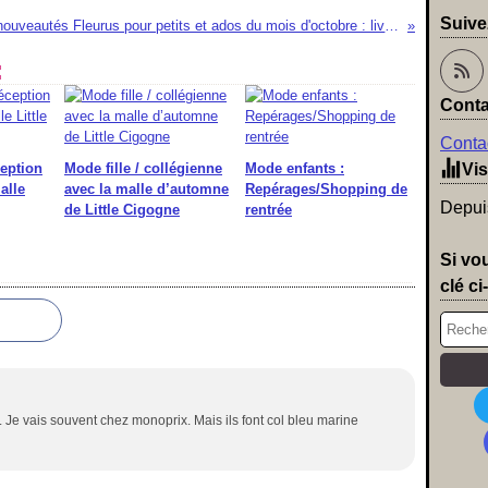
Suive
Les nouveautés Fleurus pour petits et ados du mois d'octobre : livres et album photos de classe et souvenirs d'école
:
Conta
Contac
ception
Mode fille / collégienne
Mode enfants :
Vis
alle
avec la malle d’automne
Repérages/Shopping de
Depuis
de Little Cigogne
rentrée
Si vo
clé ci
r. Je vais souvent chez monoprix. Mais ils font col bleu marine