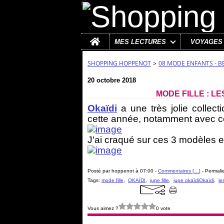
Home
MES LECTURES
VOYAGES
SHOPPING HOPPENOT
>
08 MODE ENFANTS - B
20 octobre 2018
MODE FILLE : LE
Okaïdi
a une très jolie collect
cette année, notamment avec ce
J'ai craqué sur ces 3 modèles en
Posté par hoppenot à 07:00 -
Commentaires [
…
]
- Permalie
Tags:
mode fille
,
OKAÏDI
,
jupe fille
,
jupe okaïdiOkaïdi
,
le
Vous aimez ?
0 vote