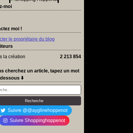
z-moi
ctez moi !
ter le propriétaire du blog
iteurs
 la création
2 213 854
us cherchez un article, tapez un mot
-dessous ⬇️
Suivre @@ayglinehoppenot
Suivre Shoppinghoppenot