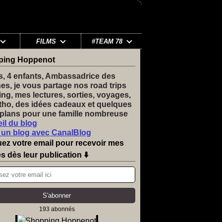
FILMS
#TEAM 78
ping Hoppenot
s, 4 enfants, Ambassadrice des
nes, je vous partage nos road trips
ng, mes lectures, sorties, voyages,
tho, des idées cadeaux et quelques
plans pour une famille nombreuse
il du blog
 un blog avec CanalBlog
uez votre email pour recevoir mes
es dès leur publication ⬇️
193 abonnés