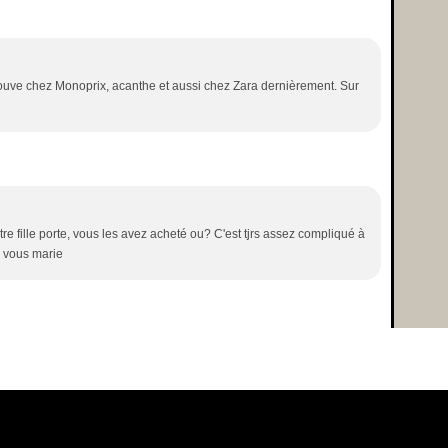
trouve chez Monoprix, acanthe et aussi chez Zara dernièrement. Sur
tre fille porte, vous les avez acheté ou? C'est tjrs assez compliqué à
 à vous marie
l Canalblog
Top articles
Contact
Signaler un abus
C.G.U.
Cookies et donnée