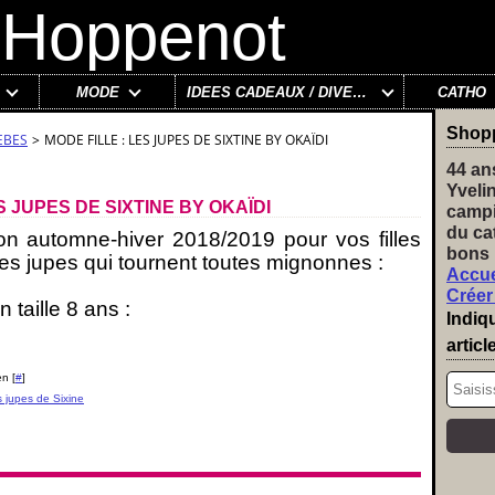
MODE
IDÉES CADEAUX / DIVERS
CATHO
Shop
EBES
>
MODE FILLE : LES JUPES DE SIXTINE BY OKAÏDI
44 an
Yveli
S JUPES DE SIXTINE BY OKAÏDI
campi
du ca
ion automne-hiver 2018/2019 pour vos filles
bons 
s jupes qui tournent toutes mignonnes :
Accue
Créer
 taille 8 ans :
Indiq
articl
n [
#
]
s jupes de Sixine