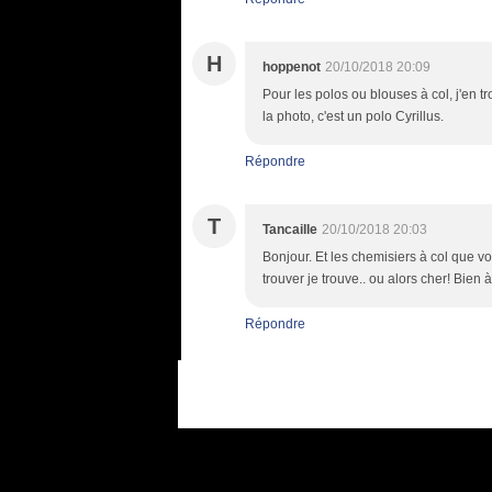
H
hoppenot
20/10/2018 20:09
Pour les polos ou blouses à col, j'en 
la photo, c'est un polo Cyrillus.
Répondre
T
Tancaille
20/10/2018 20:03
Bonjour. Et les chemisiers à col que vo
trouver je trouve.. ou alors cher! Bien
Répondre
Voir le profil de
hoppenot
sur le portai