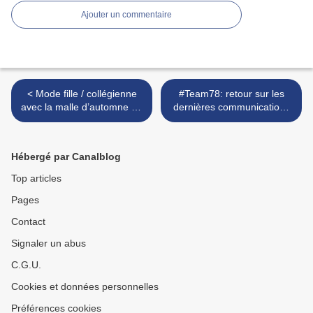
Ajouter un commentaire
< Mode fille / collégienne
#Team78: retour sur les
avec la malle d’automne de
dernières communications
Little Cigogne
des ambassadrices du
département des Yvelines >
Hébergé par Canalblog
Top articles
Pages
Contact
Signaler un abus
C.G.U.
Cookies et données personnelles
Préférences cookies