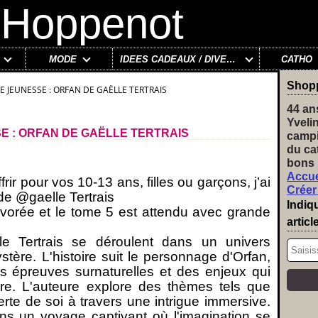
MODE
IDÉES CADEAUX / DIVERS
CATHO
Shop
E JEUNESSE : ORFAN DE GAËLLE TERTRAIS
44 an
Yveli
 : ORFAN DE GAËLLE TERTRAIS
campi
du ca
bons 
Accue
ir pour vos 10-13 ans, filles ou garçons, j’ai
Créer
de @gaelle Tertrais
Indiq
vorée et le tome 5 est attendu avec grande
articl
e Tertrais se déroulent dans un univers
tère. L'histoire suit le personnage d'Orfan,
s épreuves surnaturelles et des enjeux qui
re. L'auteure explore des thèmes tels que
verte de soi à travers une intrigue immersive.
ns un voyage captivant où l'imagination se