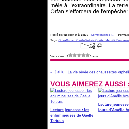
mêle à l'extraordinaire. La ter
Orfan s’efforcera de l’empêcher
Posté par hoppenot à 18:32 -
Commentaires [
…
]
- Permalie
Tags:
OrfanRoman GaëlleTertrais QuêtedIdentité Découve
Vous aimez ?
0 vote
VOUS AIMEREZ AUSSI 
Lecture jeunesse
Lecture jeunesse : les
jours d’Amélie A
enlumineuses de Gaëlle
Tertrais