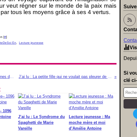
reur veut régner sur le monde de la paix mais
Suive
 par tous les moyens grâce à ses 4 vertus.
Conta
n [
#
]
Contac
rteDeSoi En
,
Lecture jeunesse
Vis
Depuis
Si vo
J’ai lu : La vie rêvée des chaussettes orphelines de Marie Vareille
J’ai lu : La petite fille qui ne voulait pas pleurer de Paul F. Husson
clé ci
:
– 1096
ntoine
J’ai lu : Le Syndrome du
Lecture jeunesse : Ma
Spaghetti de Marie
moche mère et moi
Vareille
d’Amélie Antoine