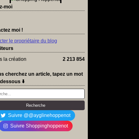
z-moi
ctez moi !
ter le propriétaire du blog
iteurs
 la création
2 213 854
us cherchez un article, tapez un mot
-dessous ⬇️
Suivre @@ayglinehoppenot
Suivre Shoppinghoppenot