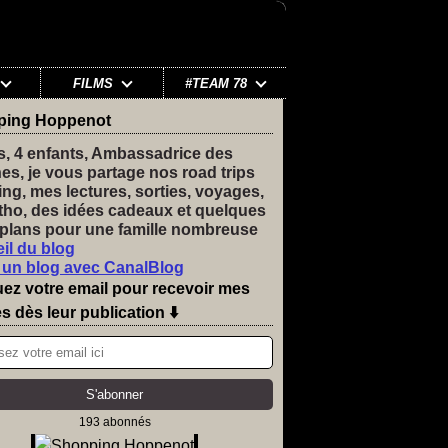
FILMS
#TEAM 78
ping Hoppenot
s, 4 enfants, Ambassadrice des
nes, je vous partage nos road trips
ng, mes lectures, sorties, voyages,
tho, des idées cadeaux et quelques
plans pour une famille nombreuse
il du blog
 un blog avec CanalBlog
uez votre email pour recevoir mes
es dès leur publication ⬇️
193 abonnés