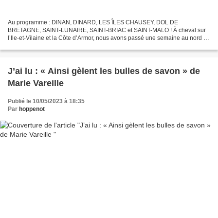
Au programme : DINAN, DINARD, LES ÎLES CHAUSEY, DOL DE
BRETAGNE, SAINT-LUNAIRE, SAINT-BRIAC et SAINT-MALO ! À cheval sur
l’Ile-et-Vilaine et la Côte d’Armor, nous avons passé une semaine au nord de
la Bretagne, sur la côte d’Emeraude. ****** À choisir,...
J’ai lu : « Ainsi gèlent les bulles de savon » de
Marie Vareille
Publié le 10/05/2023 à 18:35
Par
hoppenot