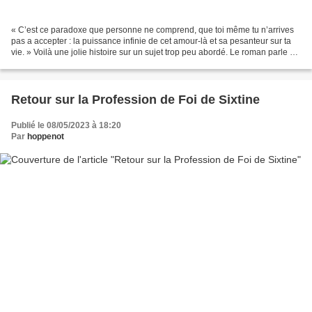
« C’est ce paradoxe que personne ne comprend, que toi même tu n’arrives
pas a accepter : la puissance infinie de cet amour-là et sa pesanteur sur ta
vie. » Voilà une jolie histoire sur un sujet trop peu abordé. Le roman parle de
maternité mais pas celle...
Retour sur la Profession de Foi de Sixtine
Publié le 08/05/2023 à 18:20
Par
hoppenot