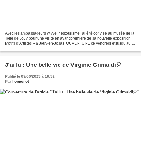
Avec les ambassadeurs @yvelinestourisme j'ai é té conviée au musée de la
Toile de Jouy pour une visite en avant première de sa nouvelle exposition «
Motifs d’Artistes » à Jouy-en-Josas. OUVERTURE ce vendredi et jusqu'au 14
janvier 2024 ! Situé au sein...
J’ai lu : Une belle vie de Virginie Grimaldi🎈
Publié le 09/06/2023 à 18:32
Par
hoppenot