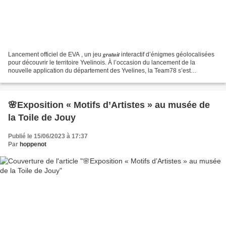
Lancement officiel de EVA , un jeu 𝒈𝒓𝒂𝒕𝒖𝒊𝒕 interactif d’énigmes géolocalisées
pour découvrir le territoire Yvelinois. À l’occasion du lancement de la
nouvelle application du département des Yvelines, la Team78 s’est
rassemblée pour tester ce nouveau dispositif...
🌸Exposition « Motifs d’Artistes » au musée de
la Toile de Jouy
Publié le 15/06/2023 à 17:37
Par
hoppenot