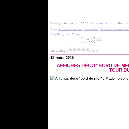
Posté par hoppenot à 06:30 -
Commentaires [
…
]
- Permalie
Tags:
Tee shirt a messages décales
,
Tee shirt personnalis
Poly Hipsyzr Co Town
Vous aimez ?
0 vote
13 mars 2015
AFFICHES DÉCO "BORD DE MER
TOUR DU