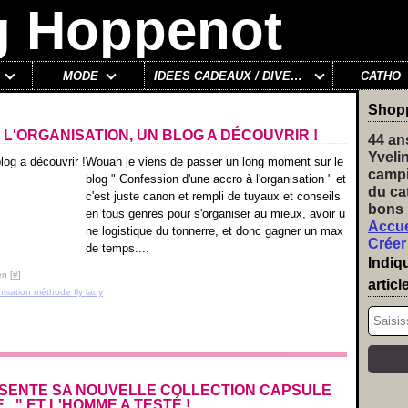
MODE
IDÉES CADEAUX / DIVERS
CATHO
Shop
L'ORGANISATION, UN BLOG A DÉCOUVRIR !
44 an
Yveli
Wouah je viens de passer un long moment sur le
campi
blog " Confession d'une accro à l'organisation " et
du ca
c'est juste canon et rempli de tuyaux et conseils
bons 
en tous genres pour s'organiser au mieux, avoir u
Accue
ne logistique du tonnerre, et donc gagner un max
Créer
de temps....
Indiq
n [
#
]
articl
nisation méthode fly lady
ÉSENTE SA NOUVELLE COLLECTION CAPSULE
.." ET L'HOMME A TESTÉ !