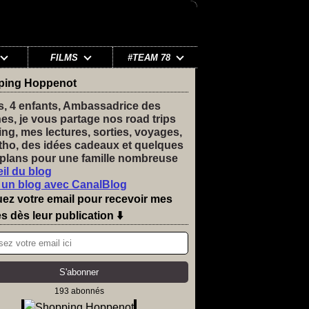
FILMS
#TEAM 78
ping Hoppenot
s, 4 enfants, Ambassadrice des
nes, je vous partage nos road trips
ng, mes lectures, sorties, voyages,
tho, des idées cadeaux et quelques
plans pour une famille nombreuse
il du blog
 un blog avec CanalBlog
uez votre email pour recevoir mes
es dès leur publication ⬇️
193 abonnés