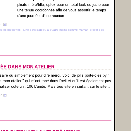
plicité mère/fille, optez pour un total look ou juste pour
une tenue coordonnée afin de vous assortir le temps
d'une journée, d'une réunion...
n [
#
]
t les pipelettes
,
lune petit bateau a quatre mains comme mamanl'atelier des
TÉE DANS MON ATELIER
aire ou simplement pour dire merci, voici de jolis porte-clés by "
 mon atelier " qui m'ont tapé dans l'oeil et qu'il est également pos
aliser côté uni. 10€ L'unité. Mais très vite en surfant sur le site...
n [
#
]