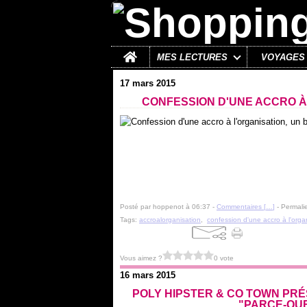
Home
MES LECTURES
VOYAGES
17 mars 2015
CONFESSION D'UNE ACCRO À 
Posté par hoppenot à 06:37 -
Commentaires [
…
]
- Permalie
Tags:
accroalorganisation
,
confession d'une accro à l'orga
Vous aimez ?
0 vote
16 mars 2015
POLY HIPSTER & CO TOWN PR
"PARCE-QUE.