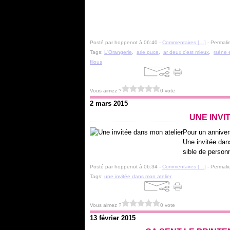
Posté par hoppenot à 06:40 -
Commentaires [
…
]
- Permalie
Tags:
L'Orangerie
,
arie puce
,
ar deux c'est mieux
,
rsène e
filous
Vous aimez ?
0 vote
2 mars 2015
UNE INVI
Pour un annivers
Une invitée dans
sible de personn
Posté par hoppenot à 06:34 -
Commentaires [
…
]
- Permalie
Tags:
une invitée dans mon atelier
Vous aimez ?
0 vote
13 février 2015