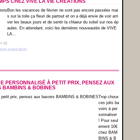
MPS CHEZ VIVE LA VIE CRÉATIONS
Bon les vacances de février ne sont pas encore passées mai
s sur la toile ça fleuri de partout et on a déjà envie de voir arri
ver les beaux jours et de sentir la chlaeur du soleil sur nos ép
aules. En attendant, voici les dernières nouveautés de VIVE
LA...
n [
#
]
berty foulard liberty
E PERSONNALISÉ À PETIT PRIX, PENSEZ AUX
 BAMBINS & BOBINES
Trop choux
ces jolis ba
voirs à per
sonnaliser
! Pour seul
ement 10€
chez BAM
BINS & B