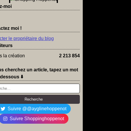
z-moi
ctez moi !
ter le propriétaire du blog
iteurs
 la création
2 213 854
us cherchez un article, tapez un mot
-dessous ⬇️
Suivre @@ayglinehoppenot
Suivre Shoppinghoppenot