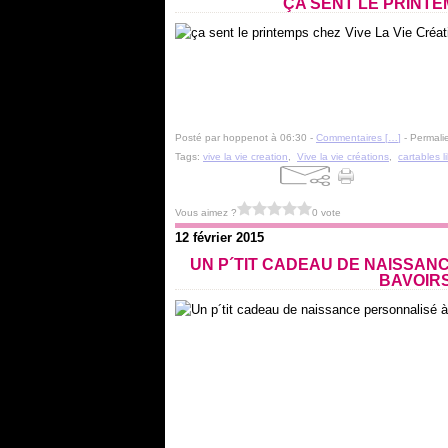
ÇA SENT LE PRINTE
Posté par hoppenot à 06:30 -
Commentaires [
…
]
- Permalie
Tags:
vive la vie creation
,
Vive la vie créations
,
cartables li
Vous aimez ?
0 vote
12 février 2015
UN P´TIT CADEAU DE NAISSANC
BAVOIRS