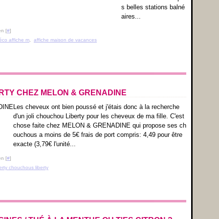
s belles stations balné
aires...
n [
#
]
éco affiche m
,
affiche maison de vacances
RTY CHEZ MELON & GRENADINE
Les cheveux ont bien poussé et j'étais donc à la recherche
d'un joli chouchou Liberty pour les cheveux de ma fille. C'est
chose faite chez MELON & GRENADINE qui propose ses ch
ouchous a moins de 5€ frais de port compris: 4,49 pour être
exacte (3,79€ l'unité...
n [
#
]
rty chouchous liberty