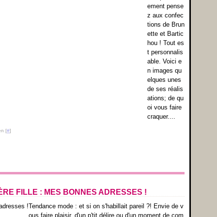
ement pense
z aux confec
tions de Brun
ette et Bartic
hou ! Tout es
t personnalis
able. Voici e
n images qu
elques unes
de ses réalis
ations; de qu
oi vous faire
craquer....
n [
#
]
RE FILLE : MES BONNES ADRESSES !
Tendance mode : et si on s'habillait pareil ?! Envie de v
ous faire plaisir, d'un p'tit délire ou d'un moment de com