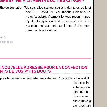
INES / THÉ À LA MENTHE OU T'ES CITRON ?
Je suis allée samedi soir à la dernières de la pi
èce LES FRANGINES au théâtre Trévise à Pa
ris et j'ai adoré. Vraiment je vous recommande
d'y aller lorsqu'il y aura de prochaines dates ca
r la pièce est vraiment excellente. Un bon mo
ment de détente et de...
n [
#
]
ou t'es citr
E NOUVELLE ADRESSE POUR LA CONFECTION
NTS DE VOS P'TITS BOUTS
Si bébé doit
bientôt point
er le bout de
son nez ou s
i vous avez
quelqu'un à g
âter prochain