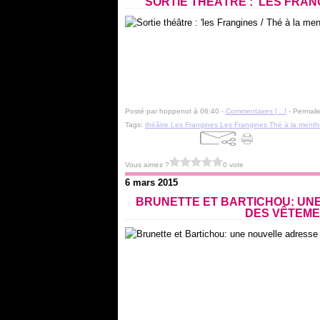
SORTIE THÉÂTRE : 'LES FRANG
Posté par hoppenot à 06:40 -
Commentaires [
…
]
- Permalie
Tags:
théâtre Les Frangines Les Frangines Thé à la menthe 
Vous aimez ?
0 vote
6 mars 2015
BRUNETTE ET BARTICHOU: UN
DES VÊTEME