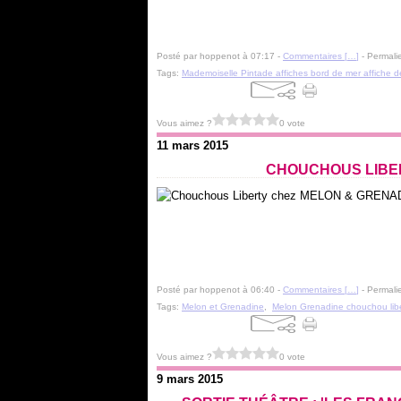
Posté par hoppenot à 07:17 -
Commentaires [
…
]
- Permalie
Tags:
Mademoiselle Pintade affiches bord de mer affiche d
Vous aimez ?
0 vote
11 mars 2015
CHOUCHOUS LIBE
Posté par hoppenot à 06:40 -
Commentaires [
…
]
- Permalie
Tags:
Melon et Grenadine
,
Melon Grenadine chouchou libe
Vous aimez ?
0 vote
9 mars 2015