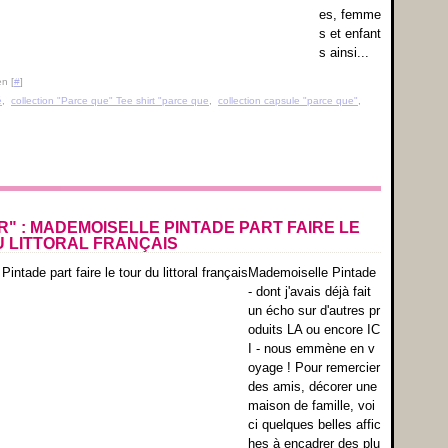
es, femme
s et enfant
s ainsi...
n [
#
]
é
,
collection "Parce que" Tee shirt "parce que
,
collection capsule "parce que"
,
" : MADEMOISELLE PINTADE PART FAIRE LE
 LITTORAL FRANÇAIS
Mademoiselle Pintade
- dont j'avais déjà fait
un écho sur d'autres pr
oduits LA ou encore IC
I - nous emmène en v
oyage ! Pour remercier
des amis, décorer une
maison de famille, voi
ci quelques belles affic
hes à encadrer des plu