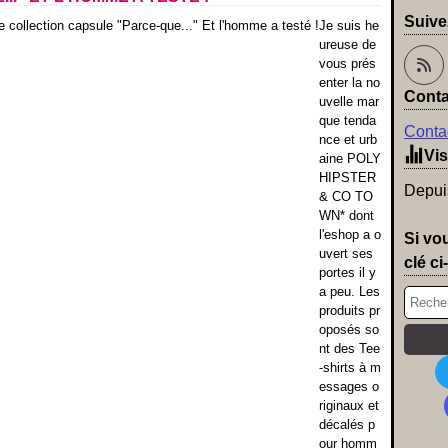
Suive
Je suis he
ureuse de
vous prés
enter la no
Conta
uvelle mar
que tenda
Contac
nce et urb
Vis
aine POLY
HIPSTER
Depuis
& CO TO
WN* dont
l'eshop a o
Si vo
uvert ses
clé ci
portes il y
a peu. Les
produits pr
oposés so
nt des Tee
-shirts à m
essages o
riginaux et
décalés p
our homm