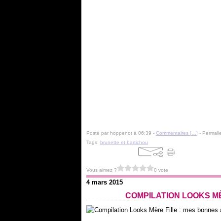
Posté par hoppenot à 06:39 -
Commentaires [
…
]
- Permalie
Tags:
brunette et bartichou
Vous aimez ?
0 vote
4 mars 2015
COMPILATION LOOKS MÈ