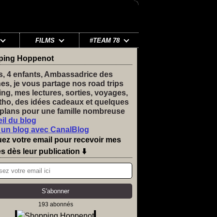
FILMS
#TEAM 78
ping Hoppenot
s, 4 enfants, Ambassadrice des
nes, je vous partage nos road trips
ng, mes lectures, sorties, voyages,
tho, des idées cadeaux et quelques
plans pour une famille nombreuse
il du blog
 un blog avec CanalBlog
uez votre email pour recevoir mes
es dès leur publication ⬇️
193 abonnés