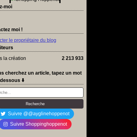
z-moi
ctez moi !
ter le propriétaire du blog
iteurs
 la création
2 213 933
us cherchez un article, tapez un mot
-dessous ⬇️
Suivre @@ayglinehoppenot
Suivre Shoppinghoppenot