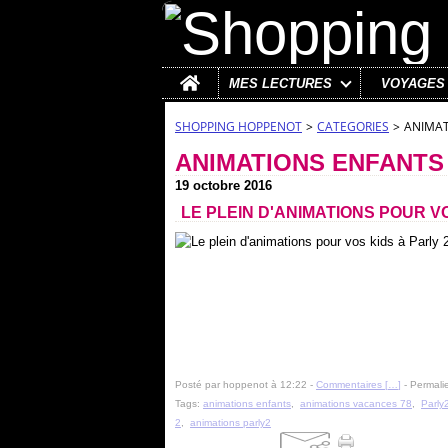
Home
MES LECTURES
VOYAGES
SHOPPING HOPPENOT
>
CATEGORIES
>
ANIMAT
ANIMATIONS ENFANTS
19 octobre 2016
LE PLEIN D'ANIMATIONS POUR V
Posté par hoppenot à 12:22 -
Commentaires [
…
]
- Permalie
Tags:
animations enfants
,
animations vacances 78
,
Parly
2
,
animations parly2