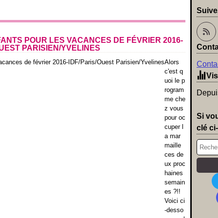
Suive
FANTS POUR LES VACANCES DE FÉVRIER 2016-
Conta
OUEST PARISIEN/YVELINES
Alors
Contac
c'est q
Vis
uoi le p
rogram
Depuis
me che
z vous
Si vo
pour oc
cuper l
clé ci
a mar
maille
ces de
ux proc
haines
semain
es ?!!
Voici ci
-desso