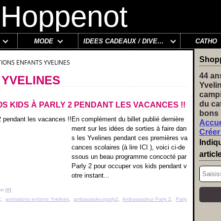
MODE
IDÉES CADEAUX / DIVERS
CATHO
Shop
IONS ENFANTS YVELINES
44 an
 YVELINES
Yveli
campi
du ca
OS KIDS À PARLY 2 PENDANT LES VACANCES !!
bons 
En complément du billet publié dernière
Accue
ment sur les idées de sorties à faire dan
Créer
s les Yvelines pendant ces premières va
Indiq
cances scolaires (à lire ICI ), voici ci-de
articl
ssous un beau programme concocté par
Parly 2 pour occuper vos kids pendant v
otre instant...
n [
#
]
2
,
animations enfants Yvelines
,
ambassadeurparly2
,
Ambassadeur Parly 2
,
Parly