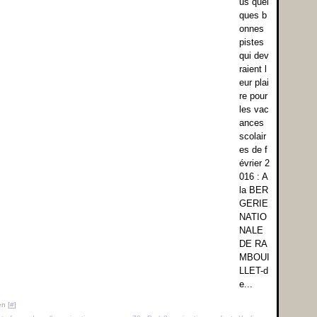
us quel
ques b
onnes
pistes
qui dev
raient l
eur plai
re pour
les vac
ances
scolair
es de f
évrier 2
016 : A
la BER
GERIE
NATIO
NALE
DE RA
MBOUI
LLET-d
e...
n [
#
]