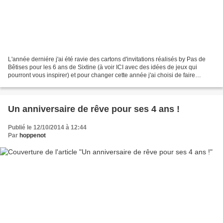
L'année derniére j'ai été ravie des cartons d'invitations réalisés by Pas de
Bêtises pour les 6 ans de Sixtine (à voir ICI avec des idées de jeux qui
pourront vous inspirer) et pour changer cette année j'ai choisi de faire
confiance à Marie-Constance...
Un anniversaire de rêve pour ses 4 ans !
Publié le 12/10/2014 à 12:44
Par
hoppenot