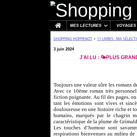
Home
MES LECTURES
VOYAGES
SHOPPING HOPPENOT
>
11 LIVRES : MA SÉLECTI
3 juin 2024
J’AI LU : 🌤️PLUS GRA
Toujours une valeur sûre les romans de
Avec ce 10ème roman très personnel, 
fiction poignante. Au fil des pages, o
tant les émotions sont vives et sinc
douloureuse en une histoire riche et
humains, marqués par le chagrin ma
caractéristique de la plume de Grimald
Les touches d’humour sont savamme
respirations bienvenues au milieu de