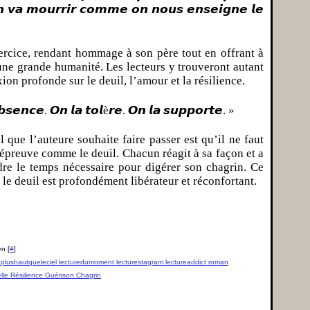
𝙣 𝙫𝙖 𝙢𝙤𝙪𝙧𝙧𝙞𝙧 𝙘𝙤𝙢𝙢𝙚 𝙤𝙣 𝙣𝙤𝙪𝙨 𝙚𝙣𝙨𝙚𝙞𝙜𝙣𝙚 𝙡𝙚
ercice, rendant hommage à son père tout en offrant à
’une grande humanité. Les lecteurs y trouveront autant
ion profonde sur le deuil, l’amour et la résilience.
𝙨𝙚𝙣𝙘𝙚. 𝙊𝙣 𝙡𝙖 𝙩𝙤𝙡è𝙧𝙚. 𝙊𝙣 𝙡𝙖 𝙨𝙪𝙥𝙥𝙤𝙧𝙩𝙚. »
l que l’auteure souhaite faire passer est qu’il ne faut
 épreuve comme le deuil. Chacun réagit à sa façon et a
dre le temps nécessaire pour digérer son chagrin. Ce
 le deuil est profondément libérateur et réconfortant.
n [
#
]
di plushautqueleciel lecturedumoment lecturestagram lectureaddict roman
le Résilience Guérison Chagrin