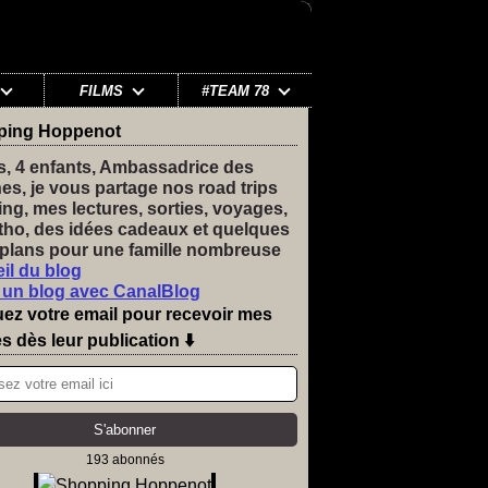
FILMS
#TEAM 78
ping Hoppenot
s, 4 enfants, Ambassadrice des
nes, je vous partage nos road trips
ng, mes lectures, sorties, voyages,
tho, des idées cadeaux et quelques
plans pour une famille nombreuse
il du blog
 un blog avec CanalBlog
uez votre email pour recevoir mes
es dès leur publication ⬇️
193 abonnés