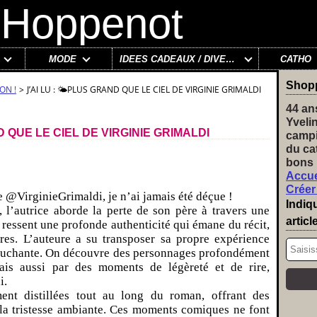
MODE
IDÉES CADEAUX / DIVERS
CATHO
Shop
ON !
>
J’AI LU : 🌤️PLUS GRAND QUE LE CIEL DE VIRGINIE GRIMALDI
44 an
Yveli
ND QUE LE CIEL DE VIRGINIE GRIMALDI
campi
du ca
bons 
Accue
Créer
 @VirginieGrimaldi, je n’ai jamais été déçue !
Indiq
l’autrice aborde la perte de son père à travers une
articl
n ressent une profonde authenticité qui émane du récit,
ères. L’auteure a su transposer sa propre expérience
 touchante. On découvre des personnages profondément
is aussi par des moments de légèreté et de rire,
i.
nt distillées tout au long du roman, offrant des
 la tristesse ambiante. Ces moments comiques ne font