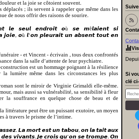
 douleur et la joie se côtoient souvent.
Suive
is déplacés ; ils servent à rappeler que même dans les
nue de nous offrir des raisons de sourire.
𝙩 𝙡𝙚 𝙨𝙚𝙪𝙡 𝙚𝙣𝙙𝙧𝙤𝙞𝙩 𝙤ù 𝙨𝙚 𝙢ê𝙡𝙖𝙞𝙚𝙣𝙩 𝙨𝙞
Conta
 𝙟𝙤𝙞𝙚, 𝙤ù 𝙡’𝙤𝙣 𝙥𝙡𝙚𝙪𝙧𝙖𝙞𝙩 𝙪𝙣 𝙖𝙗𝙨𝙚𝙣𝙩 𝙩𝙤𝙪𝙩 𝙚𝙣
Contac
Vis
unéraire - et Vincent - écrivain , tous deux confrontés
Depuis
ance dans la salle d’attente de leur psychiatre.
 reconstruction est un hommage poignant à la résilience
r la lumière même dans les circonstances les plus
Si vo
clé ci
oman sont le miroir de Virginie Grimaldi elle-même.
our, mais aussi sa vulnérabilité, sa sensibilité à fleur
mer la souffrance en quelque chose de beau et de
la littérature peut être un puissant exutoire, un moyen
s à travers le prisme de l’intime.
𝙨𝙚𝙯. 𝙇𝙖 𝙢𝙤𝙧𝙩 𝙚𝙨𝙩 𝙪𝙣 𝙩𝙖𝙗𝙤𝙪, 𝙤𝙣 𝙡𝙖 𝙩𝙖𝙞𝙩 𝙖𝙪𝙭
𝙚 𝙙𝙚𝙨 𝙫𝙞𝙫𝙖𝙣𝙩𝙨. 𝙅𝙚 𝙘𝙧𝙤𝙞𝙨 𝙦𝙪’𝙤𝙣 𝙨𝙚 𝙩𝙧𝙤𝙢𝙥𝙚. 𝙊𝙣