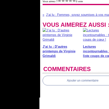
Vous aimez ?
0 vote
J’ai lu : Femmes, soyez soumises à vos ma
VOUS AIMEREZ AUSSI 
J’ai lu : D’autres
Lectures
printemps de Virginie
incontournables 
Grimaldi
liste coups de cœ
COMMENTAIRES
Ajouter un commentaire