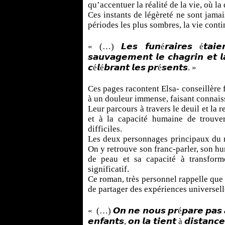
qu’accentuer la réalité de la vie, où la
Ces instants de légèreté ne sont jama
périodes les plus sombres, la vie conti
« (…) 𝙇𝙚𝙨 𝙛𝙪𝙣é𝙧𝙖𝙞𝙧𝙚𝙨 é𝙩𝙖𝙞𝙚
𝙨𝙖𝙪𝙫𝙖𝙜𝙚𝙢𝙚𝙣𝙩 𝙡𝙚 𝙘𝙝𝙖𝙜𝙧𝙞𝙣 𝙚𝙩 𝙡
𝙘é𝙡é𝙗𝙧𝙖𝙣𝙩 𝙡𝙚𝙨 𝙥𝙧é𝙨𝙚𝙣𝙩𝙨. »
Ces pages racontent Elsa- conseillère f
à un douleur immense, faisant connaiss
Leur parcours à travers le deuil et la
et à la capacité humaine de trouve
difficiles.
Les deux personnages principaux du r
On y retrouve son franc-parler, son hum
de peau et sa capacité à transfor
significatif.
Ce roman, très personnel rappelle que 
de partager des expériences universelle
« (…) 𝙊𝙣 𝙣𝙚 𝙣𝙤𝙪𝙨 𝙥𝙧é𝙥𝙖𝙧𝙚 𝙥𝙖𝙨 𝙖𝙨
𝙚𝙣𝙛𝙖𝙣𝙩𝙨, 𝙤𝙣 𝙡𝙖 𝙩𝙞𝙚𝙣𝙩 à 𝙙𝙞𝙨𝙩𝙖𝙣𝙘