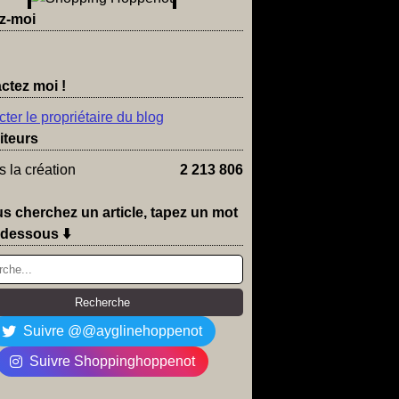
z-moi
ctez moi !
ter le propriétaire du blog
iteurs
 la création
2 213 806
us cherchez un article, tapez un mot
-dessous ⬇️
Suivre @@ayglinehoppenot
Suivre Shoppinghoppenot