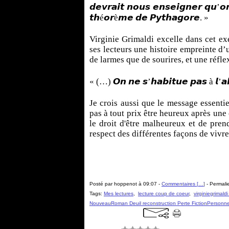
𝙙𝙚𝙫𝙧𝙖𝙞𝙩 𝙣𝙤𝙪𝙨 𝙚𝙣𝙨𝙚𝙞𝙜𝙣𝙚𝙧 𝙦𝙪’
𝙩𝙝é𝙤𝙧è𝙢𝙚 𝙙𝙚 𝙋𝙮𝙩𝙝𝙖𝙜𝙤𝙧𝙚. »
Virginie Grimaldi excelle dans cet ex
ses lecteurs une histoire empreinte d
de larmes que de sourires, et une réflex
« (…) 𝙊𝙣 𝙣𝙚 𝙨’𝙝𝙖𝙗𝙞𝙩𝙪𝙚 𝙥𝙖𝙨 à 𝙡’𝙖𝙗
Je crois aussi que le message essentie
pas à tout prix être heureux après une
le droit d'être malheureux et de pren
respect des différentes façons de vivre
Posté par hoppenot à 09:07 -
Commentaires [
…
]
- Permalie
Tags:
Mes lectures
,
lecture coup de coeur
,
virginiegrimal
NouveauRoman Deuil reconstruction Perte FictionPersonnel