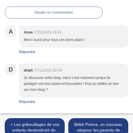
Ajouter un commentaire
A
Anna
17/11/2011 09:42
Merci aussi pour tous ces bons plans !
Répondre
D
delph
17/11/2011 08:40
Je découvre votre blog, merci c'est vraiment sympa de
partager vos bon plans et trouvailles ! Puis je mettre un lien
sur mon blog ?
Répondre
< Les gribouillages de vos
Bébé Préma, un nouveau
enfants deviendront des
sitepour les parents de