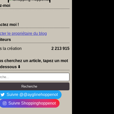
z-moi
ctez moi !
ter le propriétaire du blog
iteurs
 la création
2 213 915
us cherchez un article, tapez un mot
-dessous ⬇️
Suivre @@ayglinehoppenot
Suivre Shoppinghoppenot