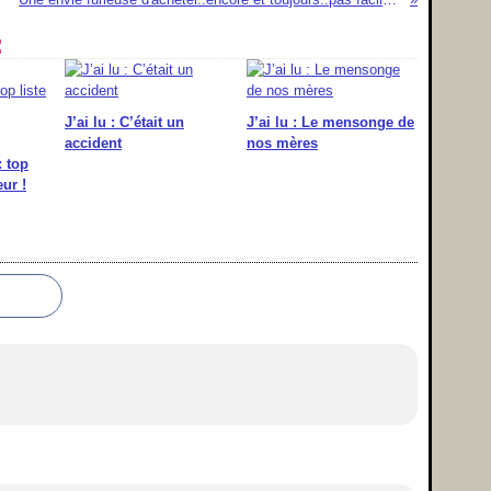
:
J’ai lu : C’était un
J’ai lu : Le mensonge de
accident
nos mères
: top
ur !