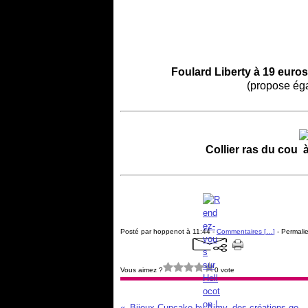
Foulard Liberty à 19 euro
(propose éga
Collier ras du cou 
Posté par hoppenot à 11:44 -
Commentaires [
…
]
- Permalie
Vous aimez ?
0 vote
Bijoux Cupcake by Aimy, des créations gourmandes !