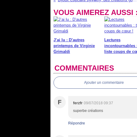
VOUS AIMEREZ AUSSI 
J’ai lu : D’autres
Lectures
printemps de Virginie
incontournables 
Grimaldi
liste coups de cœ
COMMENTAIRES
Ajouter un commentaire
F
ferzfr
09/07/2018 09:37
superbe créations
Répondre