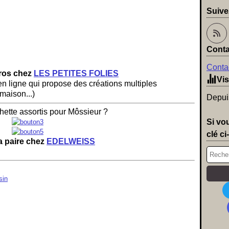
Suive
Conta
Contac
uros chez
LES PETITES FOLIES
Vis
 en ligne qui propose des créations multiples
maison...)
Depuis
ette assortis pour Môssieur ?
Si vo
clé ci
a paire chez
EDELWEISS