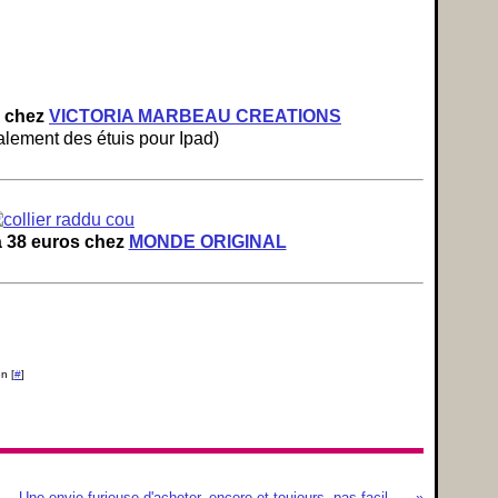
s chez
VICTORIA MARBEAU CREATIONS
lement des étuis pour Ipad)
à 38 euros chez
MONDE ORIGINAL
n [
#
]
Une envie furieuse d'acheter..encore et toujours..pas facile de résister..