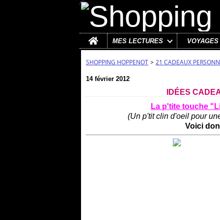
Home
MES LECTURES
VOYAGES
SHOPPING HOPPENOT
>
21 CADEAUX PERSONN
14 février 2012
IDÉES CADEAU
La p'tite touche "L
(Un p'tit clin d'oeil pour u
Voici don