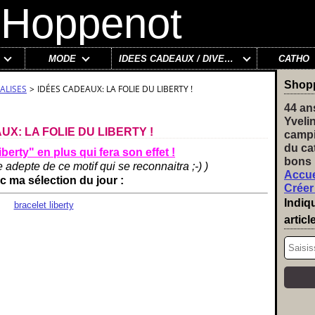
MODE
IDÉES CADEAUX / DIVERS
CATHO
Shop
ALISES
>
IDÉES CADEAUX: LA FOLIE DU LIBERTY !
44 an
Yveli
X: LA FOLIE DU LIBERTY !
campi
du ca
iberty" en plus qui fera son effet !
bons 
ne adepte de ce motif qui se reconnaitra ;-) )
Accue
c ma sélection du jour :
Créer
Indiq
articl