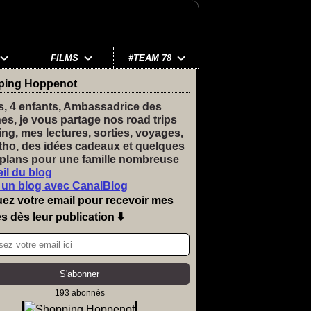
FILMS
#TEAM 78
ping Hoppenot
s, 4 enfants, Ambassadrice des
nes, je vous partage nos road trips
ng, mes lectures, sorties, voyages,
tho, des idées cadeaux et quelques
plans pour une famille nombreuse
il du blog
 un blog avec CanalBlog
uez votre email pour recevoir mes
es dès leur publication ⬇️
193 abonnés