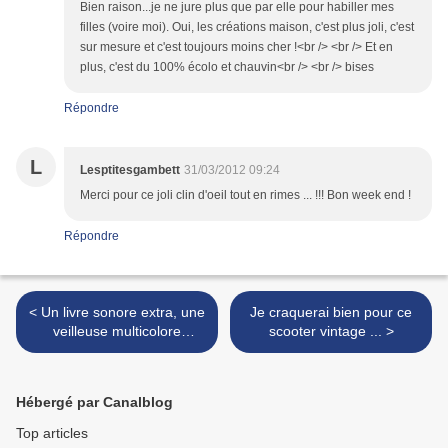
Bien raison...je ne jure plus que par elle pour habiller mes
filles (voire moi). Oui, les créations maison, c'est plus joli, c'est
sur mesure et c'est toujours moins cher !<br /> <br /> Et en
plus, c'est du 100% écolo et chauvin<br /> <br /> bises
Répondre
L
Lesptitesgambett
31/03/2012 09:24
Merci pour ce joli clin d'oeil tout en rimes ... !!! Bon week end !
Répondre
< Un livre sonore extra, une
Je craquerai bien pour ce
veilleuse multicolore
scooter vintage ... >
rechargeable et un mini
polochon relaxant
Hébergé par Canalblog
Top articles