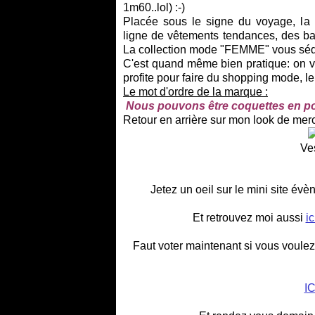
1m60..lol) :-)
Placée sous le signe du voyage, la 
ligne de vêtements tendances, des basi
La collection mode "FEMME" vous sédu
C'est quand même bien pratique: on v
profite pour faire du shopping mode, le 
Le mot d'ordre de la marque :
Nous pouvons être coquettes en por
Retour en arrière sur mon look de mercr
Ve
Jetez un oeil sur le mini site év
Et retrouvez moi aussi
ic
Faut voter maintenant si vous voulez
I