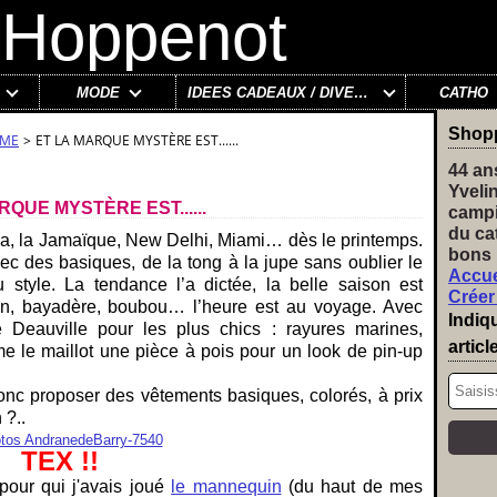
MODE
IDÉES CADEAUX / DIVERS
CATHO
Shop
MME
>
ET LA MARQUE MYSTÈRE EST......
44 an
Yveli
RQUE MYSTÈRE EST......
campi
du ca
, la Jamaïque, New Delhi, Miami… dès le printemps.
bons 
vec des basiques, de la tong à la jupe sans oublier le
Accue
u style. La tendance l’a dictée, la belle saison est
Créer
en, bayadère, boubou… l’heure est au voyage. Avec
Indiq
 Deauville pour les plus chics : rayures marines,
articl
e le maillot une pièce à pois pour un look de pin-up
onc proposer des vêtements basiques, colorés, à prix
 ?..
TEX !!
pour qui j'avais joué
le mannequin
(du haut de mes