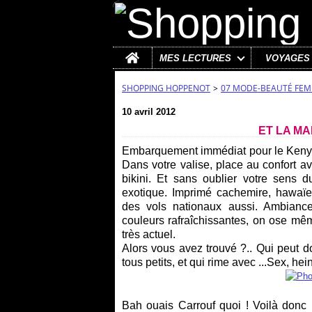
Home
MES LECTURES
VOYAGES
SHOPPING HOPPENOT
>
07 MODE-BEAUTÉ FE
10 avril 2012
ET LA MA
Embarquement immédiat pour le Kenya
Dans votre valise, place au confort a
bikini. Et sans oublier votre sens d
exotique. Imprimé cachemire, hawaï
des vols nationaux aussi. Ambiance
couleurs rafraîchissantes, on ose mêm
très actuel.
Alors vous avez trouvé ?.. Qui peut d
tous petits
, et qui rime avec ...Sex, hein
Bah ouais Carrouf quoi ! Voilà donc 