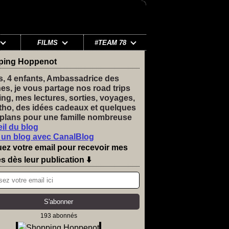
FILMS
#TEAM 78
ping Hoppenot
s, 4 enfants, Ambassadrice des
nes, je vous partage nos road trips
ng, mes lectures, sorties, voyages,
tho, des idées cadeaux et quelques
plans pour une famille nombreuse
il du blog
 un blog avec CanalBlog
uez votre email pour recevoir mes
es dès leur publication ⬇️
193 abonnés