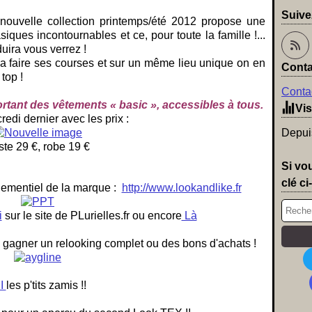
Suive
nouvelle collection printemps/été 2012 propose une
ques incontournables et ce, pour toute la famille !...
ira vous verrez !
a faire ses courses et sur un même lieu unique on en
Conta
top !
Contac
tant des vêtements « basic », accessibles à tous.
Vis
edi dernier avec les prix :
Depuis
ste 29 €, robe 19 €
Si vo
clé ci
ènementiel de la marque :
http://www.lookandlike.fr
i
sur le site de PLurielles.fr ou encore
Là
 gagner un relooking complet ou des bons d'achats !
CI
les p'tits zamis !!