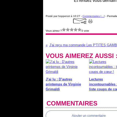
Et rendez vous demain
Posté par hoppenot à 10:27 -
Commentaires [
…
]
- Permalie
Vous aimez ?
0 vote
J'ai reçu ma commande Les P'TITES GAMB
VOUS AIMEREZ AUSSI 
J’ai lu : D’autres
Lectures
printemps de Virginie
incontournables 
Grimaldi
liste coups de cœ
COMMENTAIRES
Ajouter un commentaire