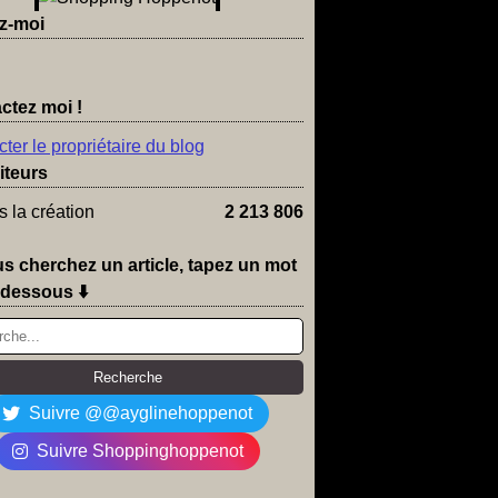
z-moi
ctez moi !
ter le propriétaire du blog
iteurs
 la création
2 213 806
us cherchez un article, tapez un mot
-dessous ⬇️
Suivre @@ayglinehoppenot
Suivre Shoppinghoppenot