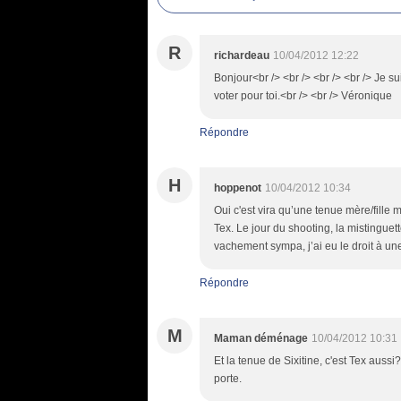
R
richardeau
10/04/2012 12:22
Bonjour<br /> <br /> <br /> <br /> Je 
voter pour toi.<br /> <br /> Véronique
Répondre
H
hoppenot
10/04/2012 10:34
Oui c'est vira qu’une tenue mère/fille m
Tex. Le jour du shooting, la mistinguett
vachement sympa, j’ai eu le droit à une
Répondre
M
Maman déménage
10/04/2012 10:31
Et la tenue de Sixitine, c'est Tex aussi
porte.