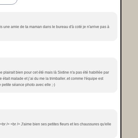
suis une amie de ta maman dans le bureau d'à coté je n'arrive pas à
e plairait bien pour cet été mais là Sixtine n'a pas été habillée par
e était malade et j’ai du me la trimballer..et comme l'équipe est
 petite séance photo avec elle ;-)
?<br /> <br /> J'aime bien ses petites fleurs et les chaussures qu'elle