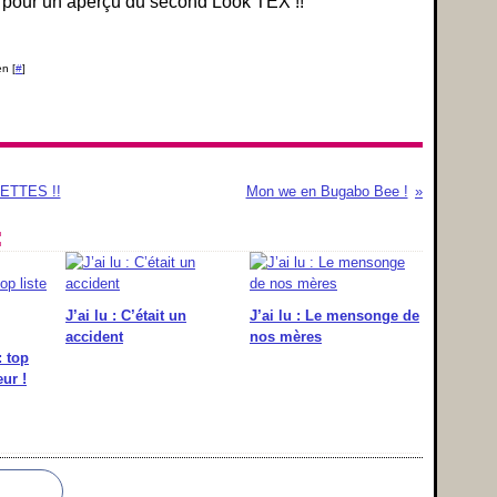
 pour un aperçu du second Look TEX !!
n [
#
]
ETTES !!
Mon we en Bugabo Bee !
:
J’ai lu : C’était un
J’ai lu : Le mensonge de
accident
nos mères
: top
ur !