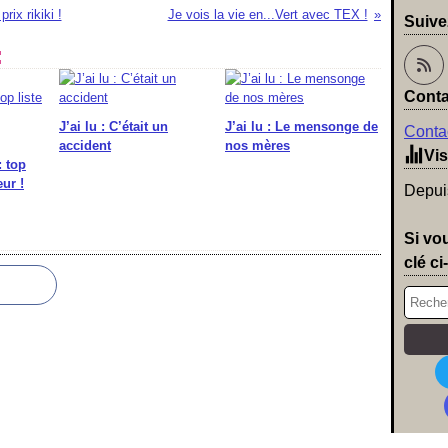
ix rikiki !
Je vois la vie en...Vert avec TEX !
Suive
:
Conta
J’ai lu : C’était un
J’ai lu : Le mensonge de
Contac
accident
nos mères
Vis
: top
ur !
Depuis
Si vo
clé ci