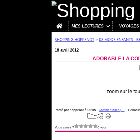
Home
MES LECTURES
VOYAGES
SHOPPING HOPPENOT
>
08 MODE ENFANTS - B
18 avril 2012
ADORABLE LA COL
zoom sur le tour
Posté par hoppenot à 09:05 -
Commentaires [
…
]
- Permalie
Vous aimez ?
0 vote