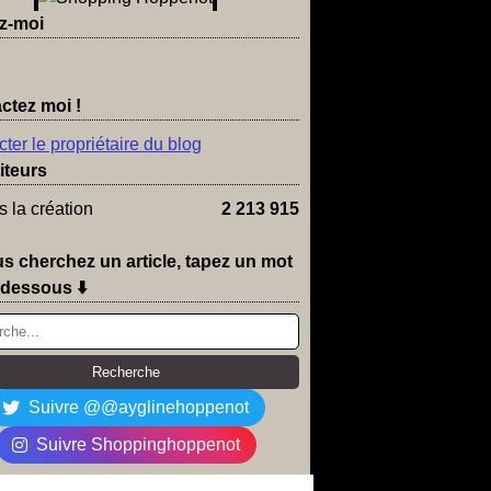
z-moi
ctez moi !
ter le propriétaire du blog
iteurs
 la création
2 213 915
us cherchez un article, tapez un mot
-dessous ⬇️
Suivre @@ayglinehoppenot
Suivre Shoppinghoppenot