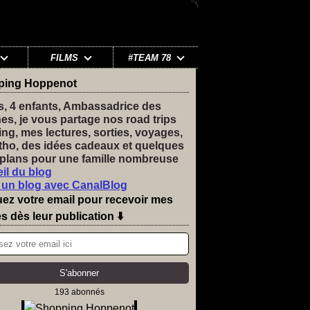
FILMS
#TEAM 78
ping Hoppenot
s, 4 enfants, Ambassadrice des
nes, je vous partage nos road trips
ng, mes lectures, sorties, voyages,
tho, des idées cadeaux et quelques
plans pour une famille nombreuse
il du blog
 un blog avec CanalBlog
uez votre email pour recevoir mes
es dès leur publication ⬇️
193 abonnés