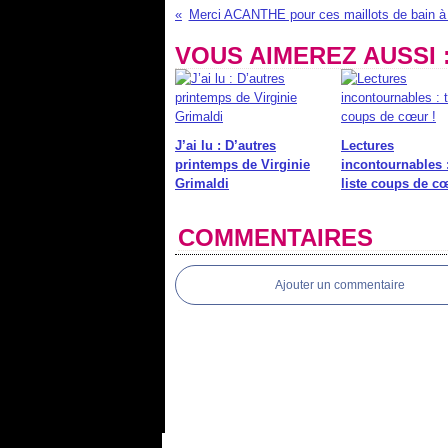
Merci ACANTHE pour ces maillots de bain à pr
VOUS AIMEREZ AUSSI 
J’ai lu : D’autres
Lectures
printemps de Virginie
incontournables 
Grimaldi
liste coups de cœ
COMMENTAIRES
Ajouter un commentaire