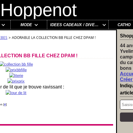
MODE
IDÉES CADEAUX / DIVERS
CATHO
Shop
EBES
>
ADORABLE LA COLLECTION BB FILLE CHEZ DPAM !
44 an
Yveli
LECTION BB FILLE CHEZ DPAM !
campi
du ca
bons 
Accue
Créer
Indiq
 de lit que je trouve ravissant :
articl
n [
#
]