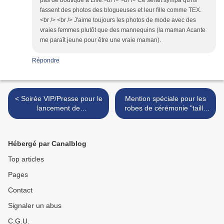
pas de boutique à Lille.<br /> <br /> Ce serait sympa qu'ils
fassent des photos des blogueuses et leur fille comme TEX.
<br /> <br /> J'aime toujours les photos de mode avec des
vraies femmes plutôt que des mannequins (la maman Acante
me paraît jeune pour être une vraie maman).
Répondre
< Soirée VIP/Presse pour le
Mention spéciale pour les
lancement de
robes de cérémonie "taille
TRENDYBEES, j'y étais hier
Empire" du Cortège de
soir !
Garance >
Hébergé par Canalblog
Top articles
Pages
Contact
Signaler un abus
C.G.U.