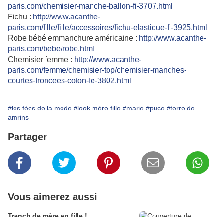
paris.com/chemisier-manche-ballon-fi-3707.html
Fichu :
http://www.acanthe-
paris.com/fille/fille/accessoires/fichu-elastique-fi-3925.html
Robe bébé emmanchure américaine :
http://www.acanthe-
paris.com/bebe/robe.html
Chemisier femme :
http://www.acanthe-
paris.com/femme/chemisier-top/chemisier-manches-
courtes-froncees-coton-fe-3802.html
#les fées de la mode
#look mère-fille
#marie
#puce
#terre de
amrins
Partager
Vous aimerez aussi
Trench de mère en fille !