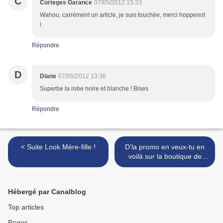
C
Corteges Garance
07/05/2012 15:33
Wahou, carrément un article, je suis touchée, merci hoppenot
!
Répondre
D
Diane
07/05/2012 13:36
Superbe la robe noire et blanche ! Bises
Répondre
< Suite Look Mère-fille !
D'la promo en veux-tu en
voilà sur la boutique de
MAEVA >
Hébergé par Canalblog
Top articles
Pages