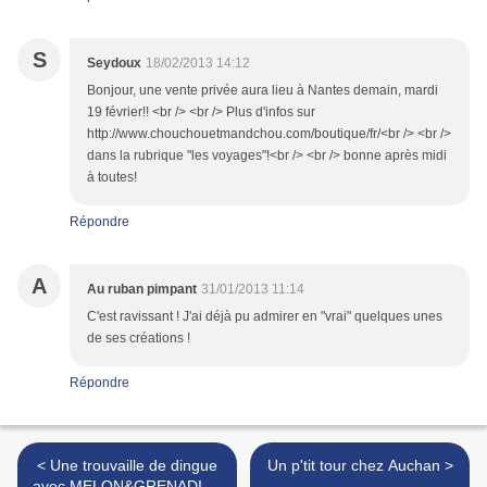
S
Seydoux
18/02/2013 14:12
Bonjour, une vente privée aura lieu à Nantes demain, mardi
19 février!! <br /> <br /> Plus d'infos sur
http://www.chouchouetmandchou.com/boutique/fr/<br /> <br />
dans la rubrique "les voyages"!<br /> <br /> bonne après midi
à toutes!
Répondre
A
Au ruban pimpant
31/01/2013 11:14
C'est ravissant ! J'ai déjà pu admirer en "vrai" quelques unes
de ses créations !
Répondre
< Une trouvaille de dingue
Un p'tit tour chez Auchan >
avec MELON&GRENADINE