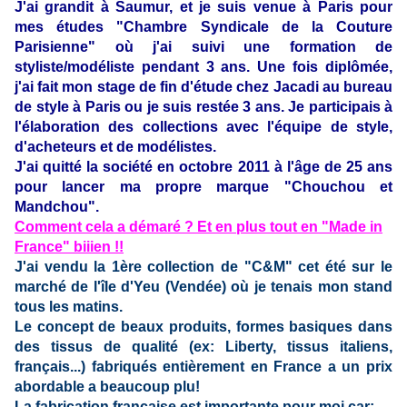
J'ai grandit à Saumur, et je suis venue à Paris pour
mes études "Chambre Syndicale de la Couture
Parisienne" où j'ai suivi une formation de
styliste/modéliste pendant 3 ans. Une fois diplômée,
j'ai fait mon stage de fin d'étude chez Jacadi au bureau
de style à Paris ou je suis restée 3 ans. Je participais à
l'élaboration des collections avec l'équipe de style,
d'acheteurs et de modélistes.
J'ai quitté la société en octobre 2011 à l'âge de 25 ans
pour lancer ma propre marque "Chouchou et
Mandchou".
Comment cela a démaré ? Et en plus tout en "Made in
France" biiien !!
J'ai vendu la 1ère collection de "C&M" cet été sur le
marché de l'île d'Yeu (Vendée) où je tenais mon stand
tous les matins.
Le concept de beaux produits, formes basiques dans
des tissus de qualité (ex: Liberty, tissus italiens,
français...) fabriqués entièrement en France a un prix
abordable a beaucoup plu!
La fabrication française est importante pour moi car: