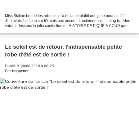
Miss Sixtine boude les robes et m'a réclamé plutôt une jupe pour cet été.
J'en avais fait écho sur IG mais pas encore directement sur le blog Ici. Alors
voici ci-dessous la jolie confection de HISTOIRE DE PIQUE & COUD que
j'aime beaucoup dans ce betsy...
Le soleil est de retour, l'indispensable petite
robe d'été est de sortie !
Publié le 20/06/2018 à 08:25
Par
hoppenot