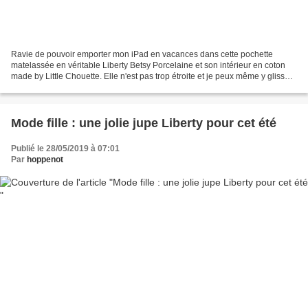
Ravie de pouvoir emporter mon iPad en vacances dans cette pochette
matelassée en véritable Liberty Betsy Porcelaine et son intérieur en coton
made by Little Chouette. Elle n'est pas trop étroite et je peux même y glisser
un deuxième iPad avec un chargeur....
Mode fille : une jolie jupe Liberty pour cet été
Publié le 28/05/2019 à 07:01
Par
hoppenot