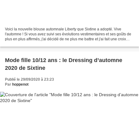
Voici la nouvelle blouse automnale Liberty que Sixtine a adopté. Vive
l'automne ! Si vous avez suivi ses évolutions vestimentaires et ses goûts de
plus en plus affirmés, j'ai décidé de ne plus me battre et j'ai fait une croix
pour les robes et les jupes...
Mode fille 10/12 ans : le Dressing d’automne
2020 de Sixtine
Publié le 29/09/2020 à 23:23
Par
hoppenot