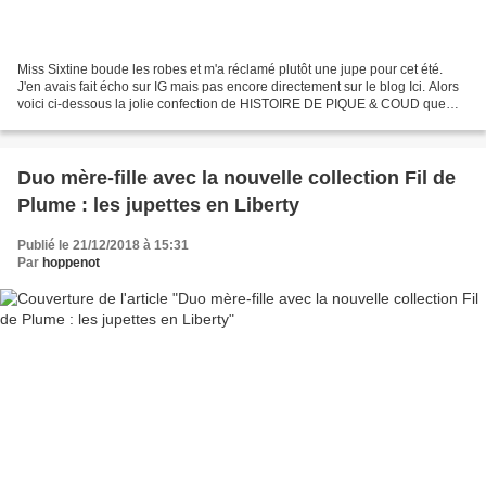
Miss Sixtine boude les robes et m'a réclamé plutôt une jupe pour cet été.
J'en avais fait écho sur IG mais pas encore directement sur le blog Ici. Alors
voici ci-dessous la jolie confection de HISTOIRE DE PIQUE & COUD que
j'aime beaucoup dans ce betsy...
Duo mère-fille avec la nouvelle collection Fil de
Plume : les jupettes en Liberty
Publié le 21/12/2018 à 15:31
Par
hoppenot