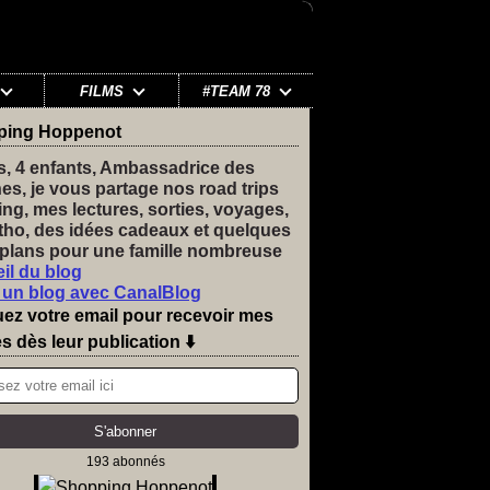
FILMS
#TEAM 78
ping Hoppenot
s, 4 enfants, Ambassadrice des
nes, je vous partage nos road trips
ng, mes lectures, sorties, voyages,
tho, des idées cadeaux et quelques
plans pour une famille nombreuse
il du blog
 un blog avec CanalBlog
uez votre email pour recevoir mes
es dès leur publication ⬇️
193 abonnés