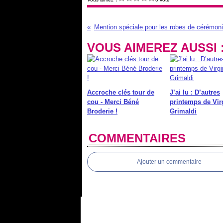
VOUS AIMEREZ AUSSI 
Accroche clés tour de
J’ai lu : D’autres
cou - Merci Béné
printemps de Vir
Broderie !
Grimaldi
COMMENTAIRES
Ajouter un commentaire