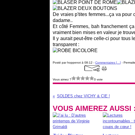
De vraies p'tites femmes...ça va pour c
dadame..
Et côté Femmes, bah franchement ça d
vraiment bien mises en valeur je trouv
Il y aurait peut-être celle-ci pour tous 
transparent :
Posté par hoppenot à 08:12 -
Commentaires [
…
]
- Permalie
Vous aimez ?
0 vote
SOLDES chez VICHY & CIE !
VOUS AIMEREZ AUSSI 