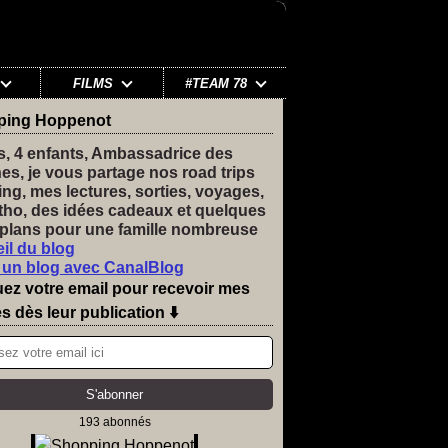
FILMS
#TEAM 78
ping Hoppenot
s, 4 enfants, Ambassadrice des
nes, je vous partage nos road trips
ng, mes lectures, sorties, voyages,
tho, des idées cadeaux et quelques
plans pour une famille nombreuse
il du blog
 un blog avec CanalBlog
uez votre email pour recevoir mes
es dès leur publication ⬇️
193 abonnés