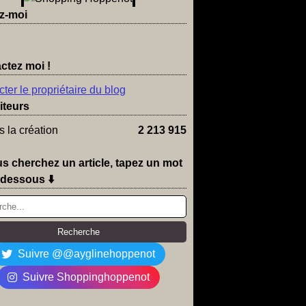
z-moi
ctez moi !
ter le propriétaire du blog
iteurs
 la création
2 213 915
us cherchez un article, tapez un mot
-dessous ⬇️
Suivre @@ayglinehoppenot
Suivre Shoppinghoppenot