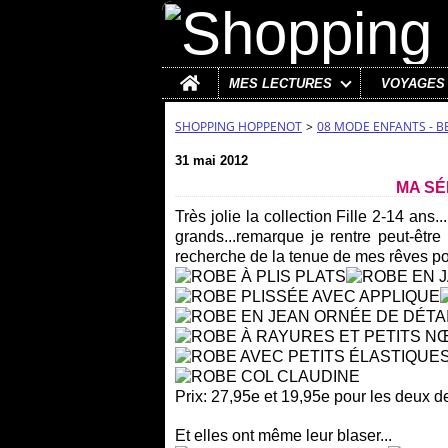
Home
MES LECTURES
VOYAGES
SHOPPING HOPPENOT
>
08 MODE ENFANTS - B
31 mai 2012
MA SÉ
Très jolie la collection Fille 2-14 ans
grands...remarque je rentre peut-être
recherche de la tenue de mes rêves pour
Prix: 27,95e et 19,95e pour les deux d
Et elles ont même leur blaser...