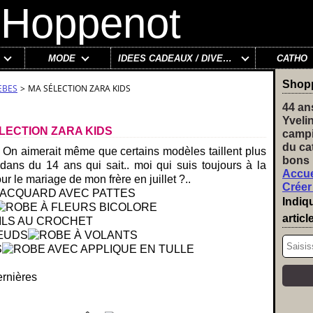
MODE
IDÉES CADEAUX / DIVERS
CATHO
Shop
EBES
>
MA SÉLECTION ZARA KIDS
44 an
Yveli
LECTION ZARA KIDS
campi
du ca
... On aimerait même que certains modèles taillent plus
bons 
 dans du 14 ans qui sait.. moi qui suis toujours à la
Accue
 le mariage de mon frère en juillet ?..
Créer
Indiq
articl
ernières