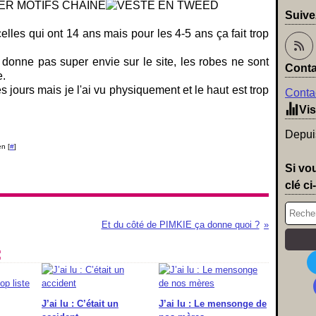
Suive
elles qui ont 14 ans mais pour les 4-5 ans ça fait trop
onne pas super envie sur le site, les robes ne sont
Conta
e.
les jours mais je l'ai vu physiquement et le haut est trop
Contac
Vis
Depuis
n [
#
]
Si vo
clé ci
Et du côté de PIMKIE ça donne quoi ?
:
J’ai lu : C’était un
J’ai lu : Le mensonge de