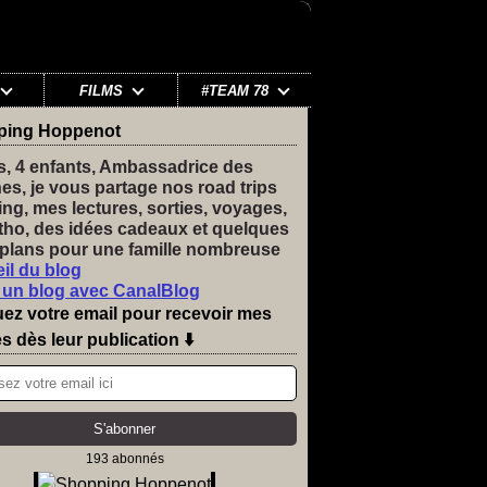
FILMS
#TEAM 78
ping Hoppenot
s, 4 enfants, Ambassadrice des
nes, je vous partage nos road trips
ng, mes lectures, sorties, voyages,
tho, des idées cadeaux et quelques
plans pour une famille nombreuse
il du blog
 un blog avec CanalBlog
uez votre email pour recevoir mes
es dès leur publication ⬇️
193 abonnés