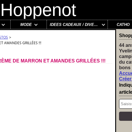
MODE
IDÉES CADEAUX / DIVERS
CATHO
Shop
ESTOS
>
ET AMANDES GRILLÉES !!!
44 an
Yveli
campi
CRÈME DE MARRON ET AMANDES GRILLÉES !!!
du ca
bons 
Accue
Créer
Indiq
articl