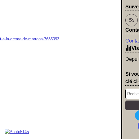
Suive
Conta
Contac
Vis
Depuis
Si vo
clé ci