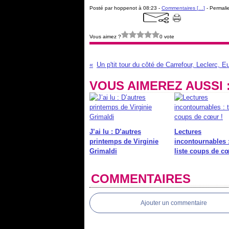
Posté par hoppenot à 08:23 -
Commentaires [
…
]
- Permalie
Vous aimez ?
0 vote
VOUS AIMEREZ AUSSI 
J’ai lu : D’autres
Lectures
printemps de Virginie
incontournables 
Grimaldi
liste coups de cœ
COMMENTAIRES
Ajouter un commentaire