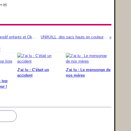
n [
#
]
Un p'tit tour du côté de Carrefour, Leclerc, Eurodif enfants et Okaidi
UNIKALL, des sacs hauts en couleurs !
:
J’ai lu : C’était un
J’ai lu : Le mensonge de
accident
nos mères
: top
ur !