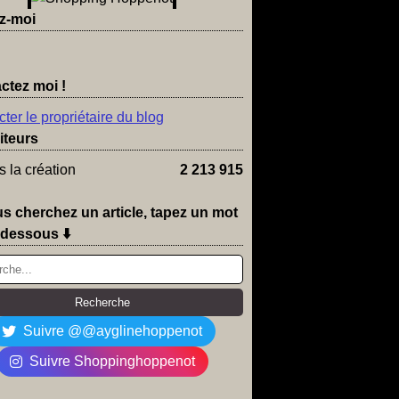
z-moi
ctez moi !
ter le propriétaire du blog
iteurs
 la création
2 213 915
us cherchez un article, tapez un mot
-dessous ⬇️
Suivre @@ayglinehoppenot
Suivre Shoppinghoppenot