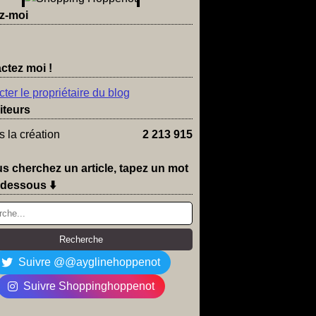
z-moi
ctez moi !
ter le propriétaire du blog
iteurs
 la création
2 213 915
us cherchez un article, tapez un mot
-dessous ⬇️
Suivre @@ayglinehoppenot
Suivre Shoppinghoppenot