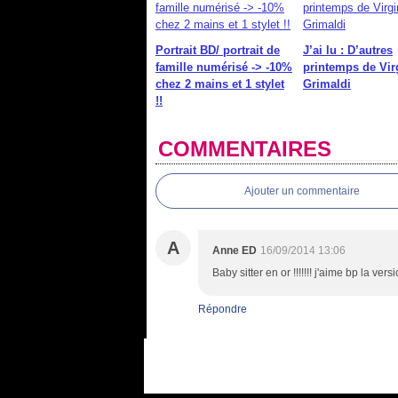
Portrait BD/ portrait de
J’ai lu : D’autres
famille numérisé -> -10%
printemps de Vir
chez 2 mains et 1 stylet
Grimaldi
!!
COMMENTAIRES
Ajouter un commentaire
A
Anne ED
16/09/2014 13:06
Baby sitter en or !!!!!!! j'aime bp la ver
Répondre