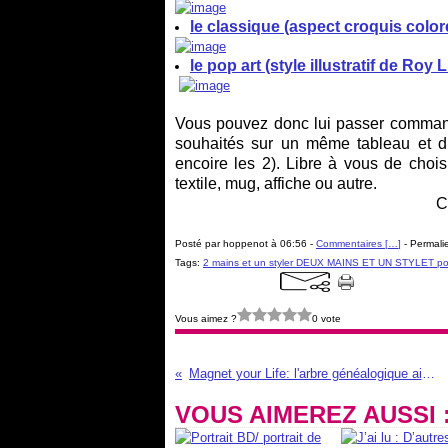
le classique (aspect croquis color
le pop art (style illustratif de Roy 
Vous pouvez donc lui passer command
souhaités sur un même tableau et du
encoire les 2). Libre à vous de choisi
textile, mug, affiche ou autre.
C
Posté par hoppenot à 06:56 -
Commentaires [
…
]
- Permalie
Tags:
2 mains et un styler DEUX MAINS ET UN STYLET por
Vous aimez ?
0 vote
Magnet your Life: l'arbre généalogique aimanté qui en jette !!
VOUS AIMEREZ AUSSI 