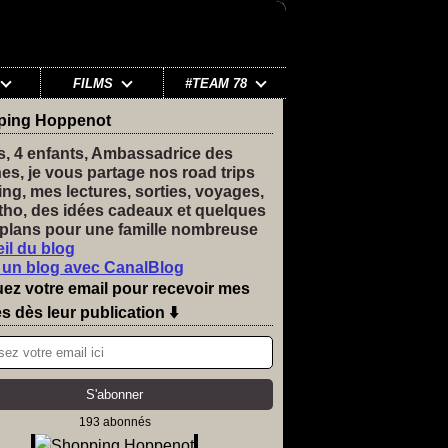
FILMS
#TEAM 78
ping Hoppenot
s, 4 enfants, Ambassadrice des
nes, je vous partage nos road trips
ng, mes lectures, sorties, voyages,
tho, des idées cadeaux et quelques
plans pour une famille nombreuse
il du blog
 un blog avec CanalBlog
uez votre email pour recevoir mes
es dès leur publication ⬇️
193 abonnés