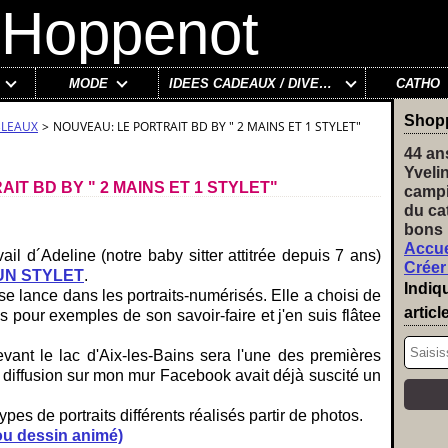
MODE
IDÉES CADEAUX / DIVERS
CATHO
Shop
BLEAUX
>
NOUVEAU: LE PORTRAIT BD BY " 2 MAINS ET 1 STYLET"
44 an
Yveli
IT BD BY " 2 MAINS ET 1 STYLET"
campi
du ca
bons 
Accue
vail d´Adeline (notre baby sitter attitrée depuis 7 ans)
Créer
 UN STYLET
.
Indiq
se lance dans les portraits-numérisés. Elle a choisi de
articl
cs pour exemples de son savoir-faire et j'en suis flâtee
evant le lac d'Aix-les-Bains sera l'une des premières
sa diffusion sur mon mur Facebook avait déjà suscité un
ypes de portraits différents réalisés partir de photos.
d ou dessin animé)