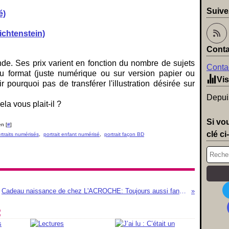
Suive
é)
Lichtenstein)
Conta
e. Ses prix varient en fonction du nombre de sujets
Contac
 format (juste numérique ou sur version papier ou
Vis
r pourquoi pas de transférer l'illustration désirée sur
Depuis
ela vous plait-il ?
Si vo
n [
#
]
clé ci
traits numérisés
,
portrait enfant numérisé
,
portrait façon BD
Cadeau naissance de chez L'ACROCHE: Toujours aussi fan de ses guirlandes prénoms
: