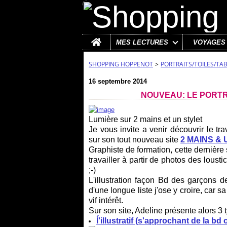
Home
MES LECTURES
VOYAGES
SHOPPING HOPPENOT
>
PORTRAITS/TOILES/TA
16 septembre 2014
NOUVEAU: LE PORTRA
Lumière sur 2 mains et un stylet
Je vous invite a venir découvrir le tra
sur son tout nouveau site
2 MAINS &
Graphiste de formation, cette dernière 
travailler à partir de photos des lousti
;-)
L'illustration façon Bd des garçons d
d'une longue liste j'ose y croire, car 
vif intérêt.
Sur son site, Adeline présente alors 3 t
ĺ'illustratif (s'approchant de la b