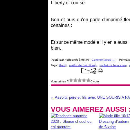
Liberty of course.
Bon et puis qu'on parle d'imprimé fle
certaines :
Et
sur ce même modèle il y en a aussi 
bien.
Posté par hoppenot à 06:40 -
Commentaires [
…
]
- Permalie
Tags:
liberty
,
maillot de bain liberty
,
maillot de bain etam
,
Vous aimez ?
0 vote
Assortir père et fils avec UNE SOURIS A PA
VOUS AIMEREZ AUSSI 