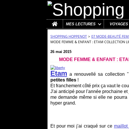
Home
MES LECTURES
VOYAGES
SHOPPING HOPPENOT
>
07 MODE-BEAUTÉ FE
MODE FEMME & ENFANT : ETAM COLLECTION LIBE
26 mai 2015
MODE FEMME & ENFANT : ETAM
Etam
a renouvellé sa collection "
petites filles
!
Et franchement côté prix ça vaut le cou
J'ai anticipé pour l'année prochaine et j
me demande même si elle ne pourra pa
hyper grand.
Et pour moi j'ai craqué sur ce
maillot