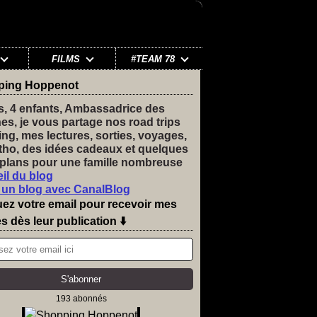
FILMS
#TEAM 78
ping Hoppenot
s, 4 enfants, Ambassadrice des
nes, je vous partage nos road trips
ng, mes lectures, sorties, voyages,
tho, des idées cadeaux et quelques
plans pour une famille nombreuse
il du blog
 un blog avec CanalBlog
uez votre email pour recevoir mes
es dès leur publication ⬇️
193 abonnés