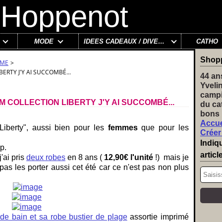
MODE
IDÉES CADEAUX / DIVERS
CATHO
Shop
MME
>
RTY J'Y AI SUCCOMBÉ...
44 an
Yveli
campi
 COLLECTION LIBERTY J'Y AI SUCCOMBÉ...
du ca
bons 
Accue
Liberty", aussi bien pour les
femmes
que pour les
Créer
Indiq
p.
articl
'ai pris
deux robes
en 8 ans (
12,90€ l'unité
!) mais je
s les porter aussi cet été car ce n'est pas non plus
 de bain et sa robe bustier de plage
assortie imprimé