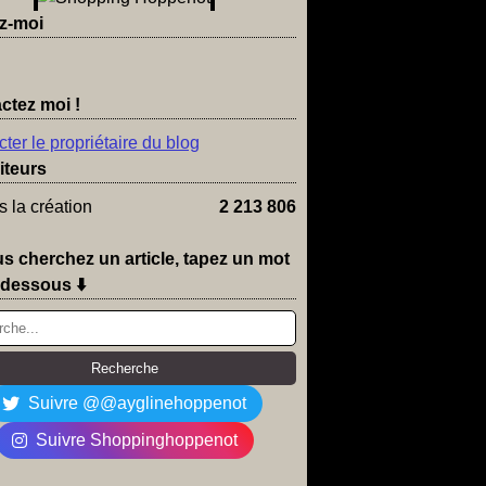
z-moi
ctez moi !
ter le propriétaire du blog
iteurs
 la création
2 213 806
us cherchez un article, tapez un mot
-dessous ⬇️
Suivre @@ayglinehoppenot
Suivre Shoppinghoppenot