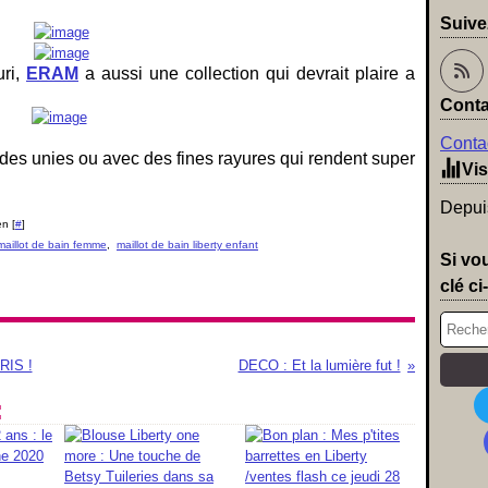
Suive
uri,
ERAM
a aussi une collection qui devrait plaire a
Conta
Contac
des unies ou avec des fines rayures qui rendent super
Vis
Depuis
n [
#
]
maillot de bain femme
,
maillot de bain liberty enfant
Si vo
clé ci
RIS !
DECO : Et la lumière fut !
: