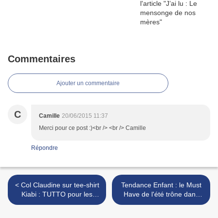
Commentaires
Ajouter un commentaire
C
Camille
20/06/2015 11:37
Merci pour ce post :)<br /> <br /> Camille
Répondre
< Col Claudine sur tee-shirt
Tendance Enfant : le Must
Kiabi : TUTTO pour les
Have de l'été trône dans
couturières ou à
notre jardin ! >
commander fait-main chez