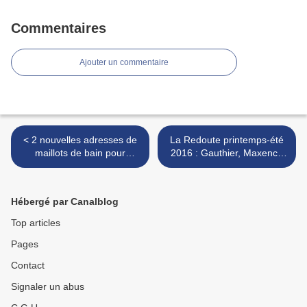
Commentaires
Ajouter un commentaire
< 2 nouvelles adresses de
La Redoute printemps-été
maillots de bain pour
2016 : Gauthier, Maxence
assortir votre tribu : Happy
et Aymard vous envoient un
Duck Et Gili's Swimwear
message ;) >
Hébergé par Canalblog
Top articles
Pages
Contact
Signaler un abus