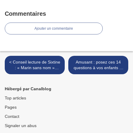
Commentaires
Ajouter un commentaire
< Conseil lecture de Sixtine
Amusant : posez ces 14
: « Marin sans nom »
questions à vos enfants et
d’Agnès Balmont pour les
notez exactement leurs
8/12 ans
réponses >
Hébergé par Canalblog
Top articles
Pages
Contact
Signaler un abus