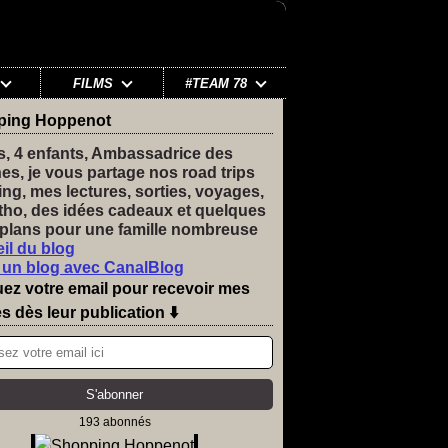
FILMS
#TEAM 78
ping Hoppenot
s, 4 enfants, Ambassadrice des
nes, je vous partage nos road trips
ng, mes lectures, sorties, voyages,
tho, des idées cadeaux et quelques
plans pour une famille nombreuse
il du blog
 un blog avec CanalBlog
uez votre email pour recevoir mes
es dès leur publication ⬇️
193 abonnés