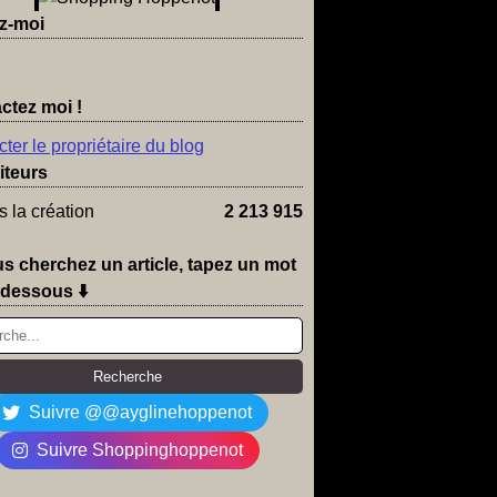
z-moi
ctez moi !
ter le propriétaire du blog
iteurs
 la création
2 213 915
us cherchez un article, tapez un mot
-dessous ⬇️
Suivre @@ayglinehoppenot
Suivre Shoppinghoppenot