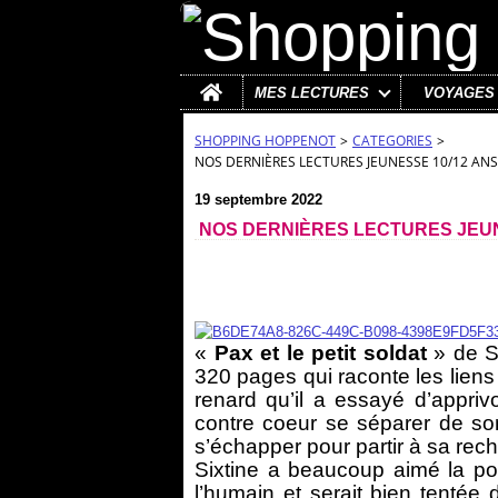
Home
MES LECTURES
VOYAGES
SHOPPING HOPPENOT
>
CATEGORIES
>
NOS DERNIÈRES LECTURES JEUNESSE 10/12 ANS
19 septembre 2022
NOS DERNIÈRES LECTURES JEUN
«
Pax et le petit soldat
» de S
320 pages qui raconte les liens 
renard qu’il a essayé d’appri
contre coeur se séparer de son
s’échapper pour partir à sa rec
Sixtine a beaucoup aimé la poés
l’humain et serait bien tentée d