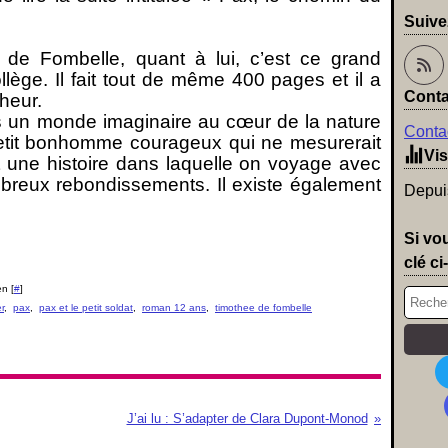
Suive
 de Fombelle, quant à lui, c’est ce grand
llège. Il fait tout de même 400 pages et il a
Conta
heur.
un monde imaginaire au cœur de la nature
Contac
petit bonhomme courageux qui ne mesurerait
Vis
t une histoire dans laquelle on voyage avec
breux rebondissements. Il existe également
Depuis
Si vo
clé ci
n [
#
]
r
,
pax
,
pax et le petit soldat
,
roman 12 ans
,
timothee de fombelle
J’ai lu : S’adapter de Clara Dupont-Monod