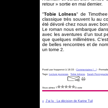
retour » sortie en mai dernier.
"
Tobie Lolness
" de Timothee
classique très souvent lu au co
été dévoré chez nous avec bon
Le roman nous embarque dans 
avec les aventures d’un tout 
que quelques millimètres. C’es
de belles rencontres et de nom
un tome 2.
Posté par hoppenot à 18:33 -
Commentaires [
…
]
- Permalie
Tags:
Lecture jeunesse
,
Tobie lolness
,
Sarah Pennypacke
Vous aimez ?
0 vote
J’ai lu : La décision de Karine Tuil