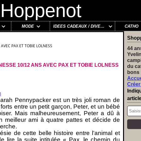
MODE
IDÉES CADEAUX / DIVERS
CATHO
Shop
 AVEC PAX ET TOBIE LOLNESS
44 an
Yveli
campi
ESSE 10/12 ANS AVEC PAX ET TOBIE LOLNESS
du ca
bons 
Accue
Créer
Indiq
articl
arah Pennypacker est un très joli roman de
forts entre un petit garçon, Peter, et un bébé
voiser. Mais malheureusement, Peter a dû à
 meilleur ami à quatre pattes et décide de
herche.
ie de cette belle histoire entre l’animal et
e lire la suite intitulée « Pax, le chemin du