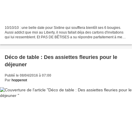
10/10/10 : une belle date pour Sixtine qui soufflera bientôt ses 6 bougies.
Aussi addict que moi au Liberty, il nous fallait déja des cartons d'invitations
qui lui ressemblent. Et PAS DE BÊTISES a su répondre parfaitement à mes
attentes avec ce lot de...
Déco de table : Des assiettes fleuries pour le
déjeuner
Publié le 08/04/2016 à 07:00
Par
hoppenot