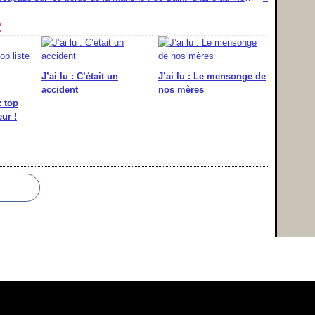
:
J’ai lu : C’était un
J’ai lu : Le mensonge de
accident
nos mères
: top
ur !
l Canalblog
Top articles
Contact
Signaler un abus
C.G.U.
Cookies et donnée