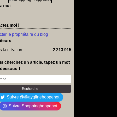
z-moi
ctez moi !
ter le propriétaire du blog
iteurs
 la création
2 213 915
us cherchez un article, tapez un mot
-dessous ⬇️
Suivre @@ayglinehoppenot
Suivre Shoppinghoppenot