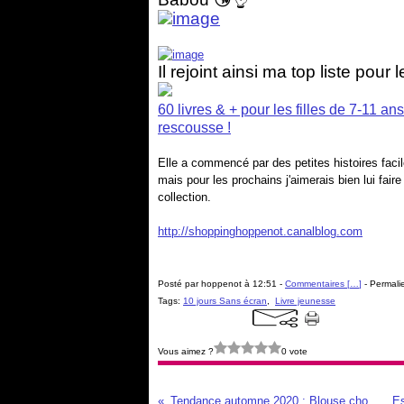
Il rejoint ainsi ma top liste pour
60 livres & + pour les filles de 7-11 a
rescousse !
Elle a commencé par des petites histoires facil
mais pour les prochains j'aimerais bien lui faire
collection.
http://shoppinghoppenot.canalblog.com
Posté par hoppenot à 12:51 -
Commentaires [
…
]
- Permalie
Tags:
10 jours Sans écran
,
Livre jeunesse
Vous aimez ?
0 vote
Tendance automne 2020 : Blouse chouchou col montant