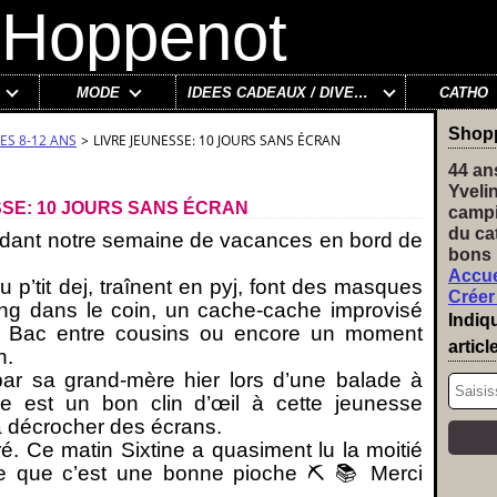
MODE
IDÉES CADEAUX / DIVERS
CATHO
Shop
ES 8-12 ANS
>
LIVRE JEUNESSE: 10 JOURS SANS ÉCRAN
44 an
Yveli
SSE: 10 JOURS SANS ÉCRAN
campi
du ca
pendant notre semaine de vacances en bord de
bons 
Accue
 p’tit dej, traînent en pyj, font des masques
Créer
ng dans le coin, un cache-cache improvisé
Indiq
tit Bac entre cousins ou encore un moment
articl
n.
e par sa grand-mère hier lors d’une balade à
re est un bon clin d’œil à cette jeunesse
à décrocher des écrans.
ré. Ce matin Sixtine a quasiment lu la moitié
ire que c’est une bonne pioche ⛏ 📚 Merci