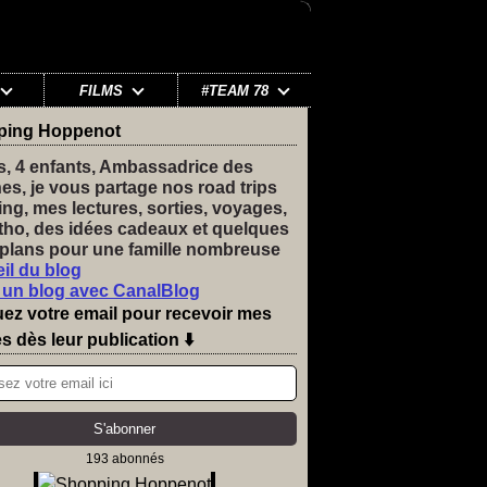
FILMS
#TEAM 78
ping Hoppenot
s, 4 enfants, Ambassadrice des
nes, je vous partage nos road trips
ng, mes lectures, sorties, voyages,
tho, des idées cadeaux et quelques
plans pour une famille nombreuse
il du blog
 un blog avec CanalBlog
uez votre email pour recevoir mes
es dès leur publication ⬇️
193 abonnés