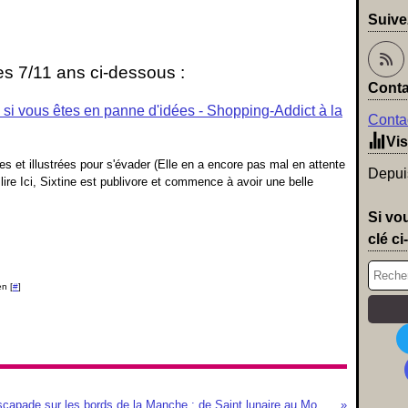
Suive
 les 7/11 ans ci-dessous :
Conta
ns si vous êtes en panne d'idées - Shopping-Addict à la
Contac
Vis
es et illustrées pour s'évader (Elle en a encore pas mal en attente
Depuis
 lire Ici, Sixtine est publivore et commence à avoir une belle
Si vo
clé ci
n [
#
]
Escapade sur les bords de la Manche : de Saint lunaire au Mont Saint Michel (video inside)