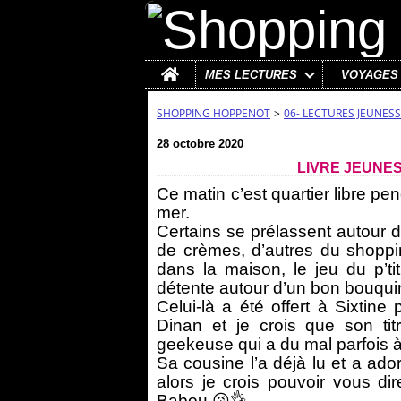
Home
MES LECTURES
VOYAGES
SHOPPING HOPPENOT
>
06- LECTURES JEUNESS
28 octobre 2020
LIVRE JEUNE
Ce matin c’est quartier libre 
mer.
Certains se prélassent autour du
de crèmes, d’autres du shoppi
dans la maison, le jeu du p’
détente autour d’un bon bouqui
Celui-là a été offert à Sixtin
Dinan et je crois que son tit
geekeuse qui a du mal parfois 
Sa cousine l’a déjà lu et a ado
alors je crois pouvoir vous d
Babou 😘👌