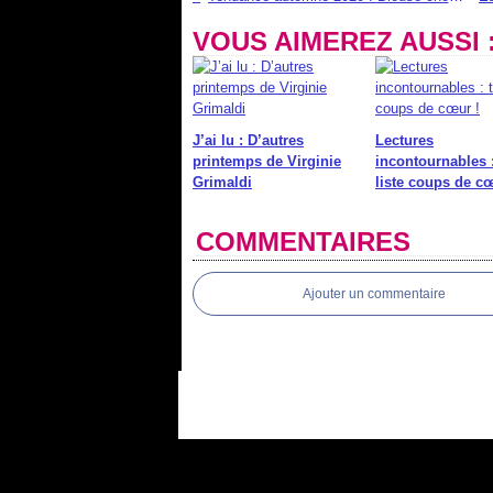
VOUS AIMEREZ AUSSI 
J’ai lu : D’autres
Lectures
printemps de Virginie
incontournables 
Grimaldi
liste coups de cœ
COMMENTAIRES
Ajouter un commentaire
Voir le profil de
hoppenot
sur le portai